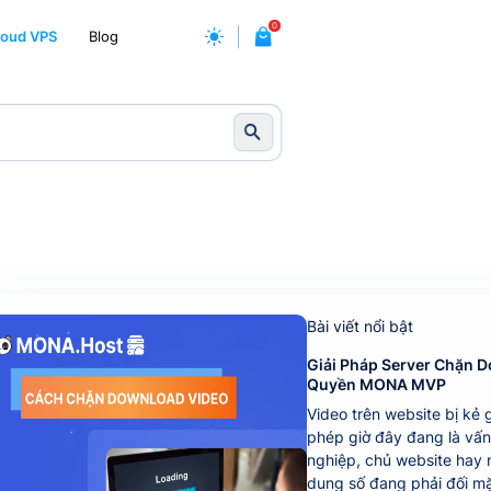
0
loud VPS
Blog
Bài viết nổi bật
Giải Pháp Server Chặn 
Quyền MONA MVP
Video trên website bị kẻ g
phép giờ đây đang là vấ
nghiệp, chủ website hay 
dung số đang phải đối mặ