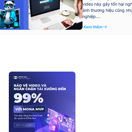
video này gây tổn hại ng
ảnh thương hiệu cũng nh
nghiệp....
Xem thêm