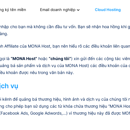
ng ký tên miền
Cloud Hosting
Email doanh nghiệp
hập cho bạn mà không cần đầu tư vốn. Bạn sẽ nhận hoa hồng khi gi
hàng.
h Affiliate của MONA Host, bạn nên hiểu rõ các điều khoản liên qua
ọi là
“MONA Host”
hoặc
“chúng tôi”
) xin gửi đến các cộng tác viên
ảng bá sản phẩm và dịch vụ của MONA Host) các điều khoản của chươ
iều khoản được nêu trong văn bản này.
ịch vụ
ênh để quảng bá thương hiệu, hình ảnh và dịch vụ của chúng tôi 
ng cho phép bạn sử dụng các từ khóa chứa thương hiệu “MONA Host”
 (Facebook Ads, Google Adwords,…) vì thương hiệu này đã được MO