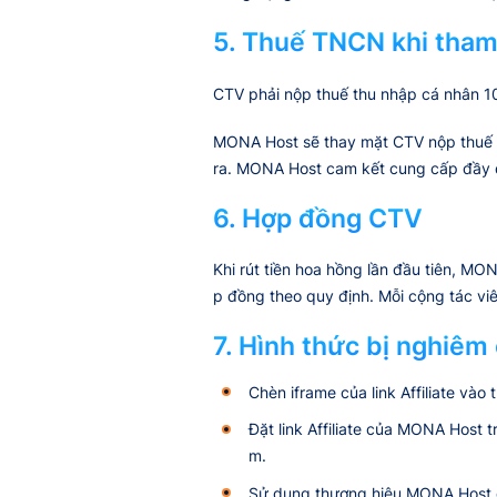
5. Thuế TNCN khi tham 
CTV phải nộp thuế thu nhập cá nhân 10
MONA Host sẽ thay mặt CTV nộp thuế vào
ra. MONA Host cam kết cung cấp đầy đ
6. Hợp đồng CTV
Khi rút tiền hoa hồng lần đầu tiên, 
p đồng theo quy định. Mỗi cộng tác viê
7. Hình thức bị nghiêm
Chèn iframe của link Affiliate vào
Đặt link Affiliate của MONA Host
m.
Sử dụng thương hiệu MONA Host để