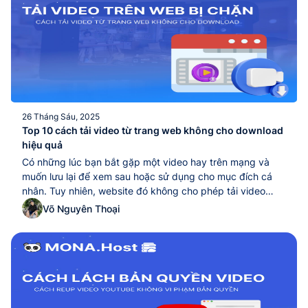
26 Tháng Sáu, 2025
Top 10 cách tải video từ trang web không cho download
hiệu quả
Có những lúc bạn bắt gặp một video hay trên mạng và
muốn lưu lại để xem sau hoặc sử dụng cho mục đích cá
nhân. Tuy nhiên, website đó không cho phép tải video
trực tiếp này về máy, đặc biệt là các trang có nội dung
Võ Nguyên Thoại
bản quyền hoặc trả phí. Điều này...