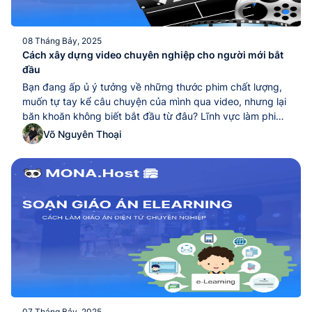
08 Tháng Bảy, 2025
Cách xây dựng video chuyên nghiệp cho người mới bắt
đầu
Bạn đang ấp ủ ý tưởng về những thước phim chất lượng,
muốn tự tay kể câu chuyện của mình qua video, nhưng lại
băn khoăn không biết bắt đầu từ đâu? Lĩnh vực làm phim,
dựng clip có vẻ phức tạp, nhưng thực ra, nó hoàn toàn
Võ Nguyên Thoại
nằm trong tầm tay nếu bạn nắm...
07 Tháng Bảy, 2025