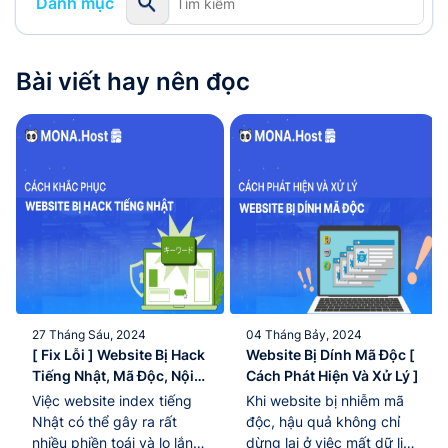
Danh mục
Bài viết hay nên đọc
27 Tháng Sáu, 2024
04 Tháng Bảy, 2024
[ Fix Lỗi ] Website Bị Hack
Website Bị Dính Mã Độc [
Tiếng Nhật, Mã Độc, Nội
Cách Phát Hiện Và Xử Lý ]
Dung Ẩn
Việc website index tiếng
Khi website bị nhiễm mã
Nhật có thể gây ra rất
độc, hậu quả không chỉ
nhiều phiền toái và lo lắng
dừng lại ở việc mất dữ liệu