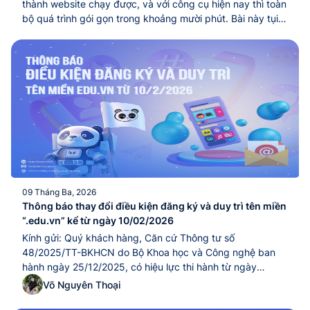
thành website chạy được, và với công cụ hiện nay thì toàn
bộ quá trình gói gọn trong khoảng mười phút. Bài này tụi
em hướng dẫn theo đường ngắn của người làm dịch vụ:
cài bằng công cụ tự động trước, hiểu cách...
09 Tháng Ba, 2026
Thông báo thay đổi điều kiện đăng ký và duy trì tên miền
“.edu.vn” kể từ ngày 10/02/2026
Kính gửi: Quý khách hàng, Căn cứ Thông tư số
48/2025/TT-BKHCN do Bộ Khoa học và Công nghệ ban
hành ngày 25/12/2025, có hiệu lực thi hành từ ngày
10/02/2026, quy định về quản lý và sử dụng tài nguyên
Võ Nguyên Thoại
Internet tại Việt Nam (bao gồm tên miền “.vn”, địa chỉ IP,