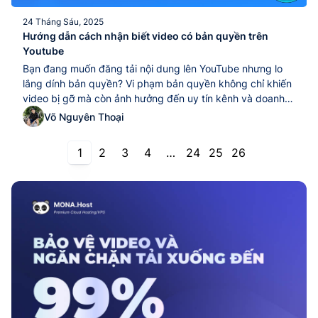
24 Tháng Sáu, 2025
Hướng dẫn cách nhận biết video có bản quyền trên
Youtube
Bạn đang muốn đăng tải nội dung lên YouTube nhưng lo
lắng dính bản quyền? Vi phạm bản quyền không chỉ khiến
video bị gỡ mà còn ảnh hưởng đến uy tín kênh và doanh
thu. Vì vậy, việc check bản quyền video YouTube trước khi
Võ Nguyên Thoại
đăng là cực kỳ quan trọng. Trong bài viết...
1
2
3
4
…
24
25
26