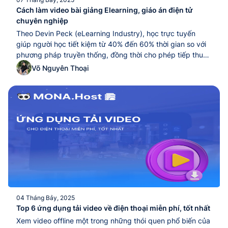
Cách làm video bài giảng Elearning, giáo án điện tử
chuyên nghiệp
Theo Devin Peck (eLearning Industry), học trực tuyến
giúp người học tiết kiệm từ 40% đến 60% thời gian so với
phương pháp truyền thống, đồng thời cho phép tiếp thu
gấp 5 lần lượng kiến thức trong cùng một khoảng thời
Võ Nguyên Thoại
gian. Những con số này cho thấy Elearning không còn là
lựa chọn...
04 Tháng Bảy, 2025
Top 6 ứng dụng tải video về điện thoại miễn phí, tốt nhất
Xem video offline một trong những thói quen phổ biến của