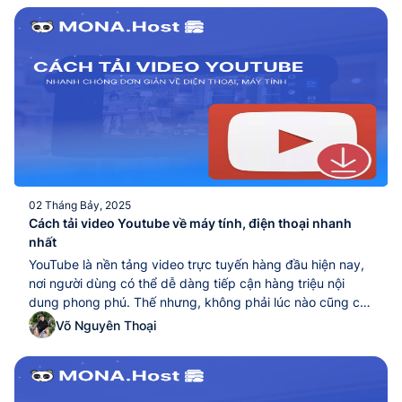
video...
02 Tháng Bảy, 2025
Cách tải video Youtube về máy tính, điện thoại nhanh
nhất
YouTube là nền tảng video trực tuyến hàng đầu hiện nay,
nơi người dùng có thể dễ dàng tiếp cận hàng triệu nội
dung phong phú. Thế nhưng, không phải lúc nào cũng có
kết nối internet ổn định để xem trực tuyến, đặc biệt là với
Võ Nguyên Thoại
các video quan trọng cần xem lại nhiều...