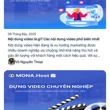
09 Tháng Bảy, 2025
Nội dung video là gì? Các nội dung video phổ biến nhất
Nội dung video hiện đang là xu hướng marketing được
nhiều doanh nghiệp ưa chuộng nhờ khả năng thu hút và
gây ấn tượng với khách hàng một cách hiệu quả. Với sự
phát triển mạnh mẽ của các nền tảng số, nội dung video
Võ Nguyên Thoại
không chỉ dễ dàng thu hút sự chú ý mà...