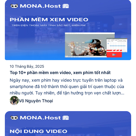
ASN), MONA Host...
10 Tháng Bảy, 2025
Top 10+ phần mềm xem video, xem phim tốt nhất
Ngày nay, xem phim hay video trực tuyến trên laptop và
smartphone đã trở thành thói quen giải trí quen thuộc của
nhiều người. Tuy nhiên, để tận hưởng trọn vẹn chất lượng
hình ảnh và âm thanh, việc lựa chọn một phần mềm xem
Võ Nguyên Thoại
video tốt nhất là yếu tố không thể thiếu. Trong...