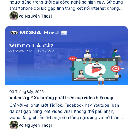
người dùng trong thời đại công nghệ số hiện nay. Sử dụng
smartphone đôi lúc gặp tình trạng kết nối internet không
ổn định hoặc muốn tiết kiệm dung lượng 5G khi thưởng
Võ Nguyên Thoại
thức video yêu thích. Vì vậy, để đảm bảo trải nghiệm...
03 Tháng Bảy, 2025
Video là gì? Xu hướng phát triển của video hiện nay
Chỉ với vài phút lướt TikTok, Facebook hay Youtube, bạn
đã bắt gặp hàng loạt video viral. Không thể phủ nhận,
video đang chiếm lĩnh mọi nền tảng nội dung và trở thành
“vũ khí” truyền thông, bán hàng cũng như xây dựng
Võ Nguyên Thoại
thương hiệu riêng hiệu quả. Nhưng bạn đã thật sự hiểu