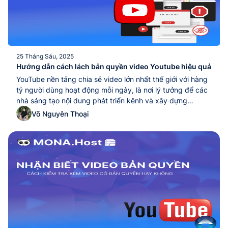
25 Tháng Sáu, 2025
Hướng dẫn cách lách bản quyền video Youtube hiệu quả
YouTube nền tảng chia sẻ video lớn nhất thế giới với hàng
tỷ người dùng hoạt động mỗi ngày, là nơi lý tưởng để các
nhà sáng tạo nội dung phát triển kênh và xây dựng
thương hiệu cá nhân. Tuy nhiên, vấn đề vi phạm bản
Võ Nguyên Thoại
quyền luôn là một rào cản lớn, khiến...