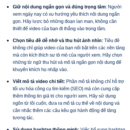
Giữ nội dung ngắn gọn và đúng trọng tâm
: Người
xem ngày nay có xu hướng yêu thích nội dung ngắn
gọn. Hãy lược bỏ những đoạn lan man, không cần
thiết để video của bạn đi thẳng vào trọng tâm.
Chọn tiêu đề dễ nhớ và thu hút ánh nhìn:
Tiêu đề
không chỉ giúp video của bạn nổi bật trên các nền tảng
mà còn kích thích sự tò mò của người xem. Hãy chọn
những từ ngữ thu hút và mô tả ngắn gọn nội dung để
khuyến khích họ nhấp vào.
Viết mô tả video chi tiết:
Phần mô tả không chỉ hỗ trợ
tối ưu hóa công cụ tìm kiếm (SEO) mà còn cung cấp
thêm thông tin giá trị cho người xem. Hãy sử dụng
ngôn từ lôi cuốn, đưa ra mô tả cụ thể về nội dung và
cân nhắc thêm các câu kêu gọi hành động để tăng
tương tác.
Sử dụng hashtag thông minh:
Việc bổ sung hashtag