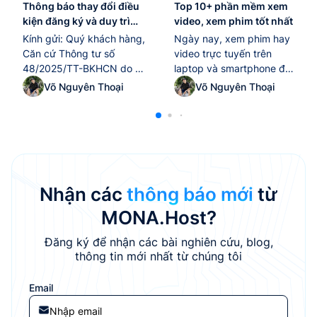
Thông báo thay đổi điều
Top 10+ phần mềm xem
kiện đăng ký và duy trì
video, xem phim tốt nhất
tên miền “.edu.vn” kể từ
Kính gửi: Quý khách hàng,
Ngày nay, xem phim hay
ngày 10/02/2026
Căn cứ Thông tư số
video trực tuyến trên
48/2025/TT-BKHCN do Bộ
laptop và smartphone đã
Khoa học và Công nghệ
trở thành thói quen giải trí
Võ Nguyên Thoại
Võ Nguyên Thoại
ban hành ngày
quen thuộc của nhiều
25/12/2025, có hiệu lực thi
người. Tuy nhiên, để tận
hành từ ngày 10/02/2026,
hưởng trọn vẹn chất lượng
quy định về quản lý và sử
hình ảnh và âm thanh, việc
dụng tài nguyên Internet
lựa chọn một phần mềm
tại Việt Nam (bao gồm tên
xem video tốt nhất là yếu
miền “.vn”, địa chỉ IP, ASN),
tố không thể thiếu.
Nhận các
thông báo mới
từ
MONA Host...
Trong...
MONA.Host?
Đăng ký để nhận các bài nghiên cứu, blog,
thông tin mới nhất từ chúng tôi
Email