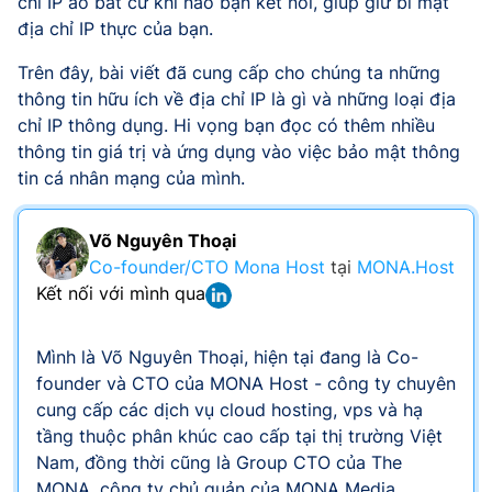
chỉ IP ảo bất cứ khi nào bạn kết nối, giúp giữ bí mật
địa chỉ IP thực của bạn.
Trên đây, bài viết đã cung cấp cho chúng ta những
thông tin hữu ích về địa chỉ IP là gì và những loại địa
chỉ IP thông dụng. Hi vọng bạn đọc có thêm nhiều
thông tin giá trị và ứng dụng vào việc bảo mật thông
tin cá nhân mạng của mình.
Võ Nguyên Thoại
Co-founder/CTO Mona Host
tại
MONA.Host
Kết nối với mình qua
Mình là Võ Nguyên Thoại, hiện tại đang là Co-
founder và CTO của MONA Host - công ty chuyên
cung cấp các dịch vụ cloud hosting, vps và hạ
tầng thuộc phân khúc cao cấp tại thị trường Việt
Nam, đồng thời cũng là Group CTO của The
MONA, công ty chủ quản của MONA Media,