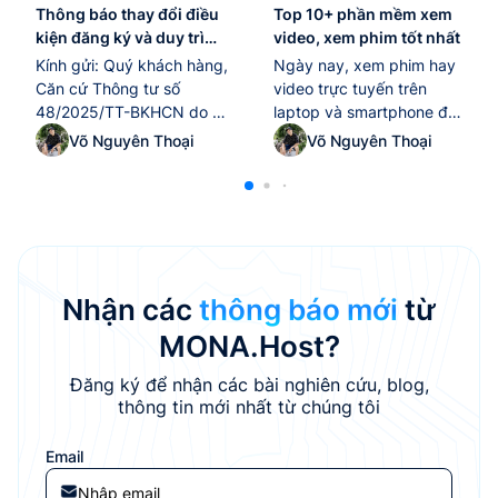
Thông báo thay đổi điều
Top 10+ phần mềm xem
kiện đăng ký và duy trì
video, xem phim tốt nhất
tên miền “.edu.vn” kể từ
Kính gửi: Quý khách hàng,
Ngày nay, xem phim hay
ngày 10/02/2026
Căn cứ Thông tư số
video trực tuyến trên
48/2025/TT-BKHCN do Bộ
laptop và smartphone đã
Khoa học và Công nghệ
trở thành thói quen giải trí
Võ Nguyên Thoại
Võ Nguyên Thoại
ban hành ngày
quen thuộc của nhiều
25/12/2025, có hiệu lực thi
người. Tuy nhiên, để tận
hành từ ngày 10/02/2026,
hưởng trọn vẹn chất lượng
quy định về quản lý và sử
hình ảnh và âm thanh, việc
dụng tài nguyên Internet
lựa chọn một phần mềm
tại Việt Nam (bao gồm tên
xem video tốt nhất là yếu
miền “.vn”, địa chỉ IP, ASN),
tố không thể thiếu.
Nhận các
thông báo mới
từ
MONA Host...
Trong...
MONA.Host?
Đăng ký để nhận các bài nghiên cứu, blog,
thông tin mới nhất từ chúng tôi
Email