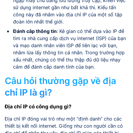
ngập máy chủ bằng lưu lượng truy cập, khiến việc
sử dụng internet gần như bất khả thi. Kiểu tấn
công này đã nhắm vào địa chỉ IP của một số tập
đoàn lớn nhất thế giới.
Đánh cắp thông tin
: Kẻ gian có thể dựa vào IP để
tìm ra nhà cung cấp dịch vụ internet (ISP) của bạn
và mạo danh nhân viên ISP để liên lạc với bạn,
nhằm lừa lấy thông tin cá nhân. Trong trường hợp
xấu nhất, chúng có thể thu thập đủ dữ liệu nhạy
cảm để đánh cắp danh tính của bạn.
Câu hỏi thường gặp về địa
chỉ IP là gì?
Địa chỉ IP có công dụng gì?
Địa chỉ IP đóng vai trò như một “định danh” cho các
thiết bị kết nối internet. Giống như con người cần có
địa chỉ để nhận thư vậy, địa chỉ IP giúp các thiết bị