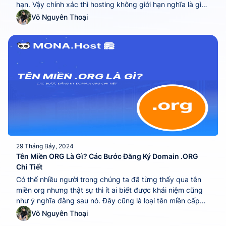
hạn. Vậy chính xác thì hosting không giới hạn nghĩa là gì?
Cùng MONA Host khám phá ngay unlimited hosting là gì
Võ Nguyên Thoại
và lợi ích khi sử dụng dịch vụ này trong...
29 Tháng Bảy, 2024
Tên Miền ORG Là Gì? Các Bước Đăng Ký Domain .ORG
Chi Tiết
Có thể nhiều người trong chúng ta đã từng thấy qua tên
miền org nhưng thật sự thì ít ai biết được khái niệm cũng
như ý nghĩa đằng sau nó. Đây cũng là loại tên miền cấp
cao và được sử dụng phổ biến cho website của các tổ
Võ Nguyên Thoại
chức phi lợi nhuận, quỹ...