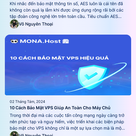
Khi nhắc đến bảo mật thông tin số, AES luôn là cái tên đã
không còn quá lạ lẫm khi được ứng dụng rộng rãi bởi các
tập đoàn công nghệ lớn trên toàn cầu. Tiêu chuẩn AES
đóng vai trò then chốt trong việc bảo vệ dữ liệu khỏi các
Võ Nguyên Thoại
mối đe dọa mạng....
02 Tháng Tám, 2024
10 Cách Bảo Mật VPS Giúp An Toàn Cho Máy Chủ
Trong thời đại mà các cuộc tấn công mạng ngày càng trở
nên phức tạp và nguy hiểm, việc triển khai các biện pháp
bảo mật cho VPS không chỉ là một sự lựa chọn mà là một
yêu cầu bắt buộc để đảm bảo an toàn cho hệ thống
Võ Nguyên Thoại