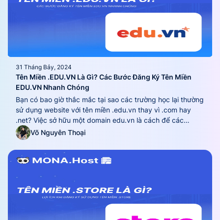
31 Tháng Bảy, 2024
Tên Miền .EDU.VN Là Gì? Các Bước Đăng Ký Tên Miền
EDU.VN Nhanh Chóng
Bạn có bao giờ thắc mắc tại sao các trường học lại thường
sử dụng website với tên miền .edu.vn thay vì .com hay
.net? Việc sở hữu một domain edu.vn là cách để các
trường học, viện nghiên cứu hay các tổ chức giáo dục
Võ Nguyên Thoại
khẳng định vị thế, uy tín của mình trong...