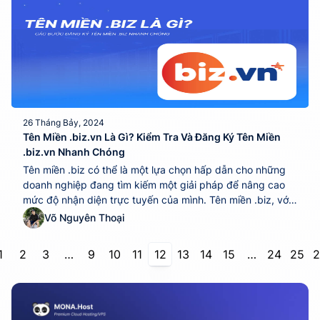
26 Tháng Bảy, 2024
Tên Miền .biz.vn Là Gì? Kiểm Tra Và Đăng Ký Tên Miền
.biz.vn Nhanh Chóng
Tên miền .biz có thể là một lựa chọn hấp dẫn cho những
doanh nghiệp đang tìm kiếm một giải pháp để nâng cao
mức độ nhận diện trực tuyến của mình. Tên miền .biz, với
ý nghĩa gắn liền với hoạt động kinh doanh, mang đến sự
Võ Nguyên Thoại
linh hoạt và tính chuyên nghiệp cho...
1
2
3
…
9
10
11
12
13
14
15
…
24
25
2