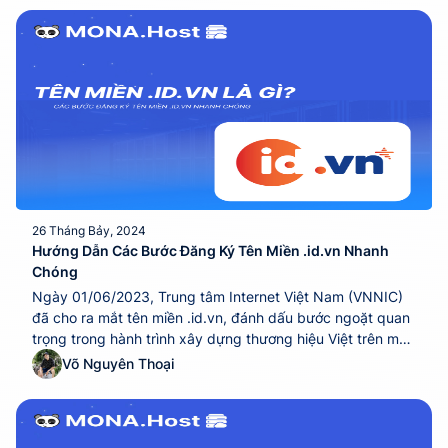
26 Tháng Bảy, 2024
Hướng Dẫn Các Bước Đăng Ký Tên Miền .id.vn Nhanh
Chóng
Ngày 01/06/2023, Trung tâm Internet Việt Nam (VNNIC)
đã cho ra mắt tên miền .id.vn, đánh dấu bước ngoặt quan
trọng trong hành trình xây dựng thương hiệu Việt trên môi
trường mạng. Giờ đây, việc sở hữu domain này là cách
Võ Nguyên Thoại
không thể tuyệt vời hơn để doanh nghiệp tăng cường độ
nhận diện...