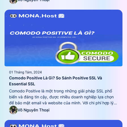
server. Vì vậy, trong bài...
01 Tháng Tám, 2024
Comodo Positive Là Gì? So Sánh Positive SSL Và
Essential SSL
Comodo Positive là một trong những giải pháp SSL phổ
biến và đáng tin cậy, được nhiều doanh nghiệp lựa chọn
để bảo mật email và website của mình. Với chi phí hợp lý
và quy trình cài đặt nhanh chóng, Comodo Positive SSL
Võ Nguyên Thoại
không chỉ giúp nâng cao mức độ bảo mật mà còn...