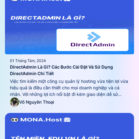
01 Tháng Tám, 2024
DirectAdmin Là Gì? Các Bước Cài Đặt Và Sử Dụng
DirectAdmin Chi Tiết
Việc tìm kiếm một công cụ quản lý hosting vừa tiện lợi vừa
hiệu quả là điều cần thiết cho mọi doanh nghiệp và cá
nhân. Với những lợi ích nổi bật đi kèm giao diện dễ sử
dụng, DirectAdmin đã nhanh chóng trở thành sự lựa chọn
Võ Nguyên Thoại
hàng đầu của nhiều người dùng. Trong...