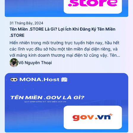
31 Tháng Bảy, 2024
Tên Miền .STORE Là Gì? Lợi Ích Khi Đăng Ký Tên Miền
.STORE
Hiển nhiên trong môi trường trực tuyến hiện nay, hầu hết
các lĩnh vực đều sở hữu một tên miền đại diện riêng, và
với mảng kinh doanh thương mại điện tử cũng vậy. Tên
miền .store đang trở thành xu thế phát triển và là lựa chọn
Võ Nguyên Thoại
đặc biệt dành cho doanh nghiệp hoạt...