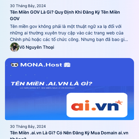
30 Tháng Bảy, 2024
Tên Miền GOV Là Gì? Quy Định Khi Đăng Ký Tên Miền
GOV
Tên miền gov không phải là một thuật ngữ xa lạ đối với
những ai thường xuyên truy cập vào các trang web của
Chính phủ hoặc các tổ chức công. Nhưng bạn đã bao giờ
tự hỏi tên miền gov thực sự là gì và tại sao nó lại được
Võ Nguyên Thoại
phân biệt rõ ràng...
30 Tháng Bảy, 2024
Tên Miền .ai.vn Là Gì? Có Nên Đăng Ký Mua Domain ai.vn