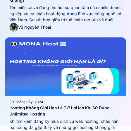
Không?
Tên miền .ai.vn đang thu hút sự quan tâm của nhiều doanh
nghiệp và cá nhân hoạt động trong lĩnh vực công nghệ tại
Việt Nam. Sự kết hợp giữa trí tuệ nhân tạo (AI) và đuôi
miền .vn không chỉ tạo ra một thương hiệu trực tuyến độc
Võ Nguyên Thoại
đáo mà còn khẳng định sự...
30 Tháng Bảy, 2024
Hosting Không Giới Hạn Là Gì? Lợi Ích Khi Sử Dụng
Unlimited Hosting
Khi tìm kiếm đăng ký mua dịch vụ web hosting, chắc hẳn
bạn cũng đã gặp thấy về những gói hosting không giới