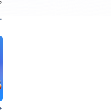
o
ều
g
SH