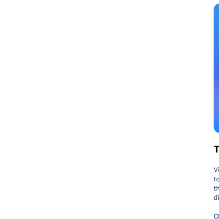
T
V
t
t
đ
C