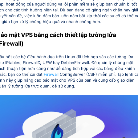
ập, hoạt động của người dùng và lỗi phần mềm sẽ giúp bạn chuẩn bị tốt
ơn cho các tình huống hiện tại. Dù bạn đang cố gắng ngăn chặn hay giải
uyết vấn đề, việc luôn đảm bảo luôn nắm bắt kịp thời các sự cố có thể x
a giúp bạn xử lý chúng hiệu quả và nhanh chóng hơn.
ảo mật VPS bằng cách thiết lập tường lửa
Firewall)
ầu hết các hệ điều hành dựa trên Linux đã tích hợp sẵn các tường lửa
hư IPtables, FirewallD, UFW hay DebianFirewall. Để quản lý chúng một
ách thuận tiện hơn cũng như dễ dàng tích hợp với các bảng điều khiển
hác, bạn có thể cài đặt
Firewall
ConfigServer (CSF) miễn phí. Tập lệnh c
ình này giúp nâng cao bảo mật cho VPS của bạn và cung cấp giao diện
uản lý tường lửa trực quan, dễ sử dụng.