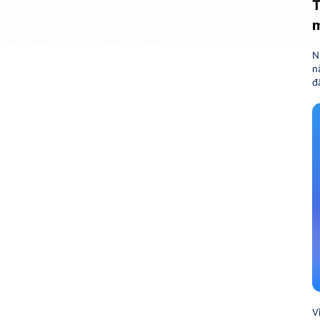
T
m
N
n
đ
V