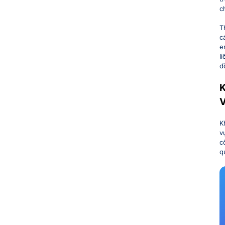
c
T
c
e
l
đ
K
K
v
c
q