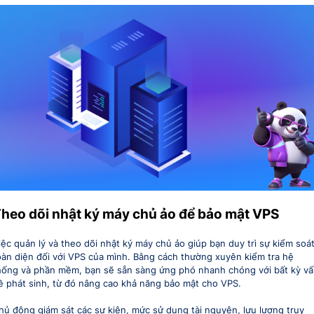
heo dõi nhật ký máy chủ ảo để bảo mật VPS
iệc quản lý và theo dõi nhật ký máy chủ ảo giúp bạn duy trì sự kiểm soá
oàn diện đối với VPS của mình. Bằng cách thường xuyên kiểm tra hệ
hống và phần mềm, bạn sẽ sẵn sàng ứng phó nhanh chóng với bất kỳ v
ề phát sinh, từ đó nâng cao khả năng bảo mật cho VPS.
hủ động giám sát các sự kiện, mức sử dụng tài nguyên, lưu lượng truy