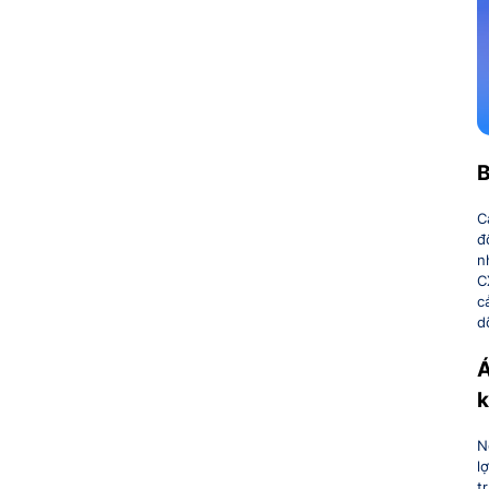
B
C
đ
n
C
c
d
Á
k
N
l
t