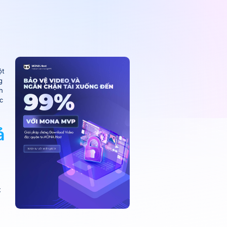
ột
g
h
c
ả
t