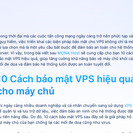
rong thời đại mà các cuộc tấn công mạng ngày càng trở nên phức tạp và
guy hiểm, việc triển khai các biện pháp bảo mật cho VPS không chỉ là m
ự lựa chọn mà là một yêu cầu bắt buộc để đảm bảo an toàn cho hệ thốn
erver. Vì vậy, trong bài viết sau
MONA Host
sẽ cung cấp cho bạn 10 các
ảo mật VPS hiệu quả, giúp tăng cường khả năng bảo vệ máy chủ khỏi cá
ối đe dọa và đảm bảo hệ thống luôn được an toàn tuyệt đối.
10 Cách bảo mật VPS hiệu qu
cho máy chủ
hi ngày càng nhiều doanh nghiệp và cá nhân chuyển sang sử dụng
VPS
ể quản lý và lưu trữ dữ liệu, việc đảm bảo an ninh cho hệ thống được đặ
u tiên hàng đầu. Do đó, 10 cách bảo mật VPS sau đây sẽ là giải pháp hỗ
rợ máy chủ của bạn chống lại các mối đe doạ cũng như virus.