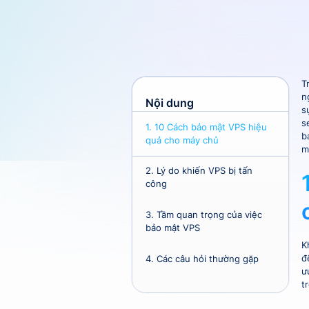
T
n
Nội dung
s
s
1.
10 Cách bảo mật VPS hiệu
b
quả cho máy chủ
m
2.
Lý do khiến VPS bị tấn
công
3.
Tầm quan trọng của việc
bảo mật VPS
K
đ
4.
Các câu hỏi thường gặp
ư
t