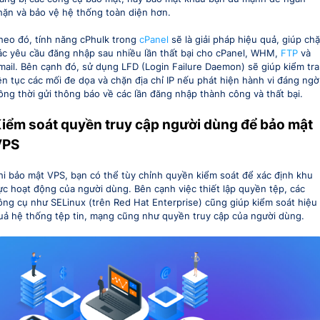
hặn và bảo vệ hệ thống toàn diện hơn.
heo đó, tính năng cPhulk trong
cPanel
sẽ là giải pháp hiệu quả, giúp ch
ác yêu cầu đăng nhập sau nhiều lần thất bại cho cPanel, WHM,
FTP
và
mail. Bên cạnh đó, sử dụng LFD (Login Failure Daemon) sẽ giúp kiểm tra
iên tục các mối đe dọa và chặn địa chỉ IP nếu phát hiện hành vi đáng ngờ
ồng thời gửi thông báo về các lần đăng nhập thành công và thất bại.
iểm soát quyền truy cập người dùng để bảo mật
VPS
hi bảo mật VPS, bạn có thể tùy chỉnh quyền kiểm soát để xác định khu
ực hoạt động của người dùng. Bên cạnh việc thiết lập quyền tệp, các
ông cụ như SELinux (trên Red Hat Enterprise) cũng giúp kiểm soát hiệu
uả hệ thống tệp tin, mạng cũng như quyền truy cập của người dùng.