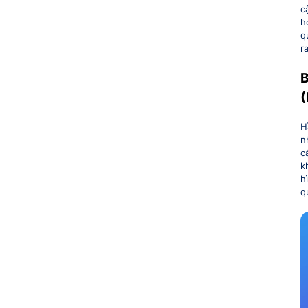
c
h
q
r
B
(
H
n
c
k
h
q