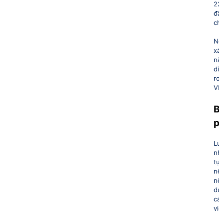
2
đ
c
N
x
n
d
r
V
B
p
L
n
t
n
n
đ
c
v