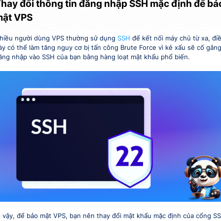
hay đổi thông tin đăng nhập SSH mặc định để bả
ật VPS
hiều người dùng VPS thường sử dụng
SSH
để kết nối máy chủ từ xa, đi
ày có thể làm tăng nguy cơ bị tấn công Brute Force vì kẻ xấu sẽ cố gắn
ăng nhập vào SSH của bạn bằng hàng loạt mật khẩu phổ biến.
ì vậy, để bảo mật VPS, bạn nên thay đổi mật khẩu mặc định của cổng S