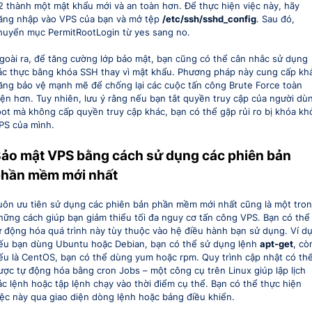
2 thành một mật khẩu mới và an toàn hơn. Để thực hiện việc này, hãy
ăng nhập vào VPS của bạn và mở tệp
/etc/ssh/sshd_config
. Sau đó,
huyển mục PermitRootLogin từ yes sang no.
goài ra, để tăng cường lớp bảo mật, bạn cũng có thể cân nhắc sử dụng
ác thực bằng khóa SSH thay vì mật khẩu. Phương pháp này cung cấp kh
ăng bảo vệ mạnh mẽ để chống lại các cuộc tấn công Brute Force toàn
iện hơn. Tuy nhiên, lưu ý rằng nếu bạn tắt quyền truy cập của người dù
oot mà không cấp quyền truy cập khác, bạn có thể gặp rủi ro bị khóa kh
PS của mình.
ảo mật VPS bằng cách sử dụng các phiên bản
hần mềm mới nhất
uôn ưu tiên sử dụng các phiên bản phần mềm mới nhất cũng là một tro
hững cách giúp bạn giảm thiểu tối đa nguy cơ tấn công VPS. Bạn có thể
ự động hóa quá trình này tùy thuộc vào hệ điều hành bạn sử dụng. Ví dụ
ếu bạn dùng Ubuntu hoặc Debian, bạn có thể sử dụng lệnh
apt-get
, cò
ếu là CentOS, bạn có thể dùng yum hoặc rpm. Quy trình cập nhật có th
ược tự động hóa bằng cron Jobs – một công cụ trên Linux giúp lập lịch
ác lệnh hoặc tập lệnh chạy vào thời điểm cụ thể. Bạn có thể thực hiện
iệc này qua giao diện dòng lệnh hoặc bảng điều khiển.