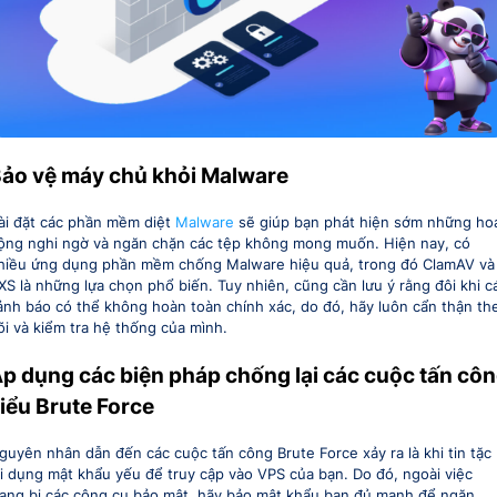
ảo vệ máy chủ khỏi Malware
ài đặt các phần mềm diệt
Malware
sẽ giúp bạn phát hiện sớm những ho
ộng nghi ngờ và ngăn chặn các tệp không mong muốn. Hiện nay, có
hiều ứng dụng phần mềm chống Malware hiệu quả, trong đó ClamAV và
XS là những lựa chọn phổ biến. Tuy nhiên, cũng cần lưu ý rằng đôi khi c
ảnh báo có thể không hoàn toàn chính xác, do đó, hãy luôn cẩn thận th
õi và kiểm tra hệ thống của mình.
p dụng các biện pháp chống lại các cuộc tấn cô
iểu Brute Force
guyên nhân dẫn đến các cuộc tấn công Brute Force xảy ra là khi tin tặc
ợi dụng mật khẩu yếu để truy cập vào VPS của bạn. Do đó, ngoài việc
rang bị các công cụ bảo mật, hãy bảo mật khẩu bạn đủ mạnh để ngăn