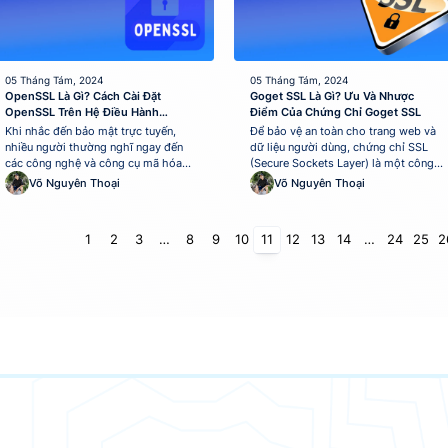
05 Tháng Tám, 2024
05 Tháng Tám, 2024
OpenSSL Là Gì? Cách Cài Đặt
Goget SSL Là Gì? Ưu Và Nhược
OpenSSL Trên Hệ Điều Hành
Điểm Của Chứng Chỉ Goget SSL
Windows 10
Khi nhắc đến bảo mật trực tuyến,
Để bảo vệ an toàn cho trang web và
nhiều người thường nghĩ ngay đến
dữ liệu người dùng, chứng chỉ SSL
các công nghệ và công cụ mã hóa
(Secure Sockets Layer) là một công
dữ liệu. OpenSSL là một trong những
cụ không thể thiếu. GoGet SSL là cái
Võ Nguyên Thoại
Võ Nguyên Thoại
phần mềm mã nguồn mở, cung cấp
tên rất đáng chú ý trong lĩnh vực
giải pháp bảo mật hiệu quả cho
cung cấp các giải pháp SSL. Bạn đã
mạng và dữ liệu trực tuyến. Trong bài
từng nghe về GoGet SSL là gì và
1
2
3
…
8
9
10
11
12
13
14
…
24
25
2
viết này MONA Host sẽ...
liệu...