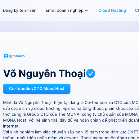
Đăng ký tên miền
Cloud Hosting
C
Email doanh nghiệp
@thoaivo
Võ Nguyên Thoại
Co-founder/CTO Mona Host
Mình là Võ Nguyên Thoại, hiện tại đang là Co-founder và CTO của M
cấp các dịch vụ cloud hosting, vps và hạ tầng thuộc phân khúc cao cấ
thời cũng là Group CTO của The MONA, công ty chủ quản của MONA
MONA Host, với hệ sinh thái đầy đủ và hoàn chỉnh để phát triển doan
internet.
Với kinh nghiệm làm việc chuyên sâu hơn 15 năm trong lĩnh vực CNTT, 
thống, phát triển phần mềm và devops, Thoại mong muốn đóng góp cá