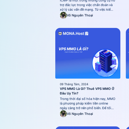
ICMP là một trong những công cụ hỗ
trợ đắc lực trong việc chẩn đoán và
xử lý các vấn đề mạng. Từ việc kiểm
tra kết nối, xác định lỗi đến theo dõi
Võ Nguyên Thoại
tình trạng của hệ thống, ICMP hoạt
động như một "người đưa tin" quan
trọng giữa các thiết bị mạng. Trong...
09 Tháng Tám, 2024
VPS MMO Là Gì? Thuê VPS MMO Ở
Đâu Uy Tín?
Trong thời đại số hóa hiện nay, MMO
là phương pháp kiếm tiền online
ngày càng trở nên phổ biến. Để tối
ưu hóa hiệu quả và đảm bảo sự ổn
Võ Nguyên Thoại
định trong quá trình kiếm tiền, người
dùng đã lựa chọn sử dụng VPS. VPS
cho MMO là một giải pháp hiệu quả,