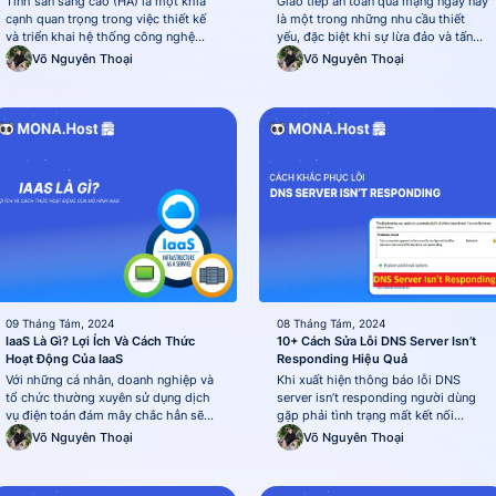
Tính sẵn sàng cao (HA) là một khía
Giao tiếp an toàn qua mạng ngày nay
cạnh quan trọng trong việc thiết kế
là một trong những nhu cầu thiết
và triển khai hệ thống công nghệ
yếu, đặc biệt khi sự lừa đảo và tấn
thông tin, đặc biệt đối với các hệ
công mạng ngày càng phổ biến. Một
Võ Nguyên Thoại
Võ Nguyên Thoại
thống quan trọng trong doanh
công nghệ nổi bật giúp bảo vệ thông
nghiệp. HA thường được xây dựng
tin trao đổi giữa người dùng và máy
với các thành phần dự phòng
chủ chính là giao thức TLS
(redundancy) và sử dụng các kỹ
(Transport Layer...
thuật như...
09 Tháng Tám, 2024
08 Tháng Tám, 2024
IaaS Là Gì? Lợi Ích Và Cách Thức
10+ Cách Sửa Lỗi DNS Server Isn’t
Hoạt Động Của IaaS
Responding Hiệu Quả
Với những cá nhân, doanh nghiệp và
Khi xuất hiện thông báo lỗi DNS
tổ chức thường xuyên sử dụng dịch
server isn’t responding người dùng
vụ điện toán đám mây chắc hẳn sẽ
gặp phải tình trạng mất kết nối
không xa lạ với mô hình IaaS. Đây là
internet một cách đột ngột, không
Võ Nguyên Thoại
Võ Nguyên Thoại
một giải pháp thiết yếu trong việc
thể truy cập và thực hiện bất kỳ tác
xây dựng và quản lý cơ sở hạ tầng IT.
vụ nào trên trình duyệt. Để khắc phục
Với IaaS, doanh nghiệp có thể thuê...
lỗi dns server isn't responding này,