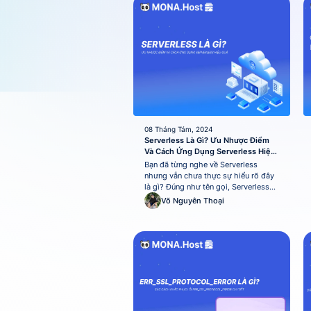
giúp...
08 Tháng Tám, 2024
Serverless Là Gì? Ưu Nhược Điểm
Và Cách Ứng Dụng Serverless Hiệu
Quả
Bạn đã từng nghe về Serverless
nhưng vẫn chưa thực sự hiểu rõ đây
là gì? Đúng như tên gọi, Serverless
với chức năng chính là giúp doanh
Võ Nguyên Thoại
nghiệp không cần quản lý máy chủ.
Trong bài viết này, hãy cùng MONA
Host khám phá sâu hơn Serverless là
gì để hiểu rõ hơn về...