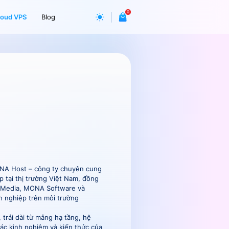
0
loud VPS
Blog
ONA Host – công ty chuyên cung
p tại thị trường Việt Nam, đồng
 Media, MONA Software và
h nghiệp trên môi trường
trải dài từ mảng hạ tầng, hệ
c kinh nghiệm và kiến thức của