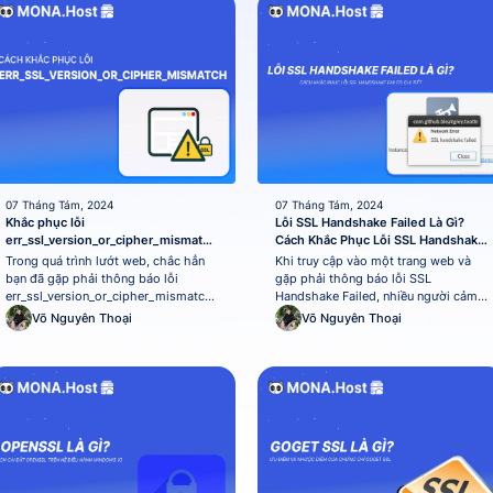
MONA Host sẽ cùng bạn tìm hiểu...
07 Tháng Tám, 2024
07 Tháng Tám, 2024
Khắc phục lỗi
Lỗi SSL Handshake Failed Là Gì?
err_ssl_version_or_cipher_mismatch
Cách Khắc Phục Lỗi SSL Handshake
nhanh chóng
Failed
Trong quá trình lướt web, chắc hẳn
Khi truy cập vào một trang web và
bạn đã gặp phải thông báo lỗi
gặp phải thông báo lỗi SSL
err_ssl_version_or_cipher_mismatch.
Handshake Failed, nhiều người cảm
Đừng quá lo lắng vì đây là một sự cố
thấy bối rối và không biết phải xử lý
Võ Nguyên Thoại
Võ Nguyên Thoại
khá thường gặp trong các kết nối
như thế nào. Thông thường, lỗi này
HTTPS, lỗi này phản ánh sự không
xuất hiện khi quá trình thiết lập kết
tương thích giữa trình duyệt và máy
nối bảo mật giữa trình duyệt và máy
chủ trong việc sử dụng các phiên
chủ không thành công,...
bản SSL...