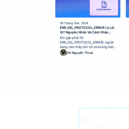
06 Tháng Tám, 2024
ERR_SSL_PROTOCOL_ERROR Là Lỗi
Gì? Nguyên Nhân Và Cách Khắc
Phục
Khi gặp phải lỗi
ERR_SSL_PROTOCOL_ERROR, người
dùng cảm thấy bối rối và không biết
phải xử lý như thế nào để có thể truy
Võ Nguyên Thoại
cập vào website. Lỗi này thường xảy
ra khi có vấn đề với giao thức
SSL/TLS, gây cản trở việc kết nối an
toàn giữa trình duyệt và máy chủ.
Trong...