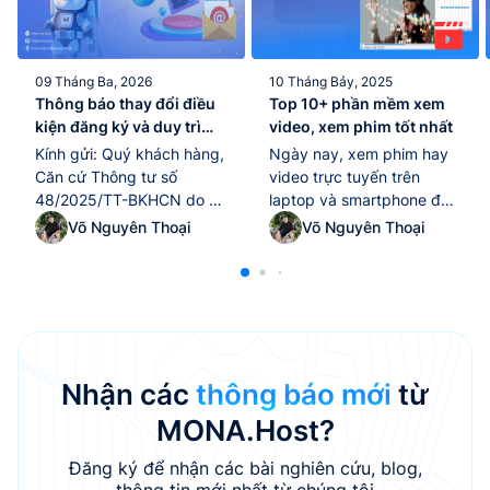
09 Tháng Ba, 2026
10 Tháng Bảy, 2025
Thông báo thay đổi điều
Top 10+ phần mềm xem
kiện đăng ký và duy trì
video, xem phim tốt nhất
tên miền “.edu.vn” kể từ
Kính gửi: Quý khách hàng,
Ngày nay, xem phim hay
ngày 10/02/2026
Căn cứ Thông tư số
video trực tuyến trên
48/2025/TT-BKHCN do Bộ
laptop và smartphone đã
Khoa học và Công nghệ
trở thành thói quen giải trí
Võ Nguyên Thoại
Võ Nguyên Thoại
ban hành ngày
quen thuộc của nhiều
25/12/2025, có hiệu lực thi
người. Tuy nhiên, để tận
hành từ ngày 10/02/2026,
hưởng trọn vẹn chất lượng
quy định về quản lý và sử
hình ảnh và âm thanh, việc
dụng tài nguyên Internet
lựa chọn một phần mềm
tại Việt Nam (bao gồm tên
xem video tốt nhất là yếu
miền “.vn”, địa chỉ IP, ASN),
tố không thể thiếu.
Nhận các
thông báo mới
từ
MONA Host...
Trong...
MONA.Host?
Đăng ký để nhận các bài nghiên cứu, blog,
thông tin mới nhất từ chúng tôi