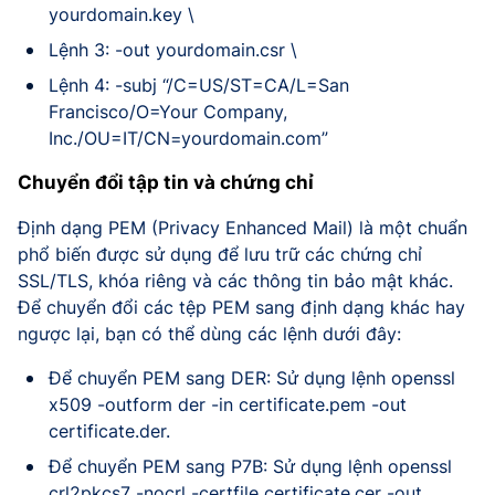
yourdomain.key \
Lệnh 3: -out yourdomain.csr \
Lệnh 4: -subj “/C=US/ST=CA/L=San
Francisco/O=Your Company,
Inc./OU=IT/CN=yourdomain.com”
Chuyển đổi tập tin và chứng chỉ
Định dạng PEM (Privacy Enhanced Mail) là một chuẩn
phổ biến được sử dụng để lưu trữ các chứng chỉ
SSL/TLS, khóa riêng và các thông tin bảo mật khác.
Để chuyển đổi các tệp PEM sang định dạng khác hay
ngược lại, bạn có thể dùng các lệnh dưới đây:
Để chuyển PEM sang DER: Sử dụng lệnh openssl
x509 -outform der -in certificate.pem -out
certificate.der.
Để chuyển PEM sang P7B: Sử dụng lệnh openssl
crl2pkcs7 -nocrl -certfile certificate.cer -out