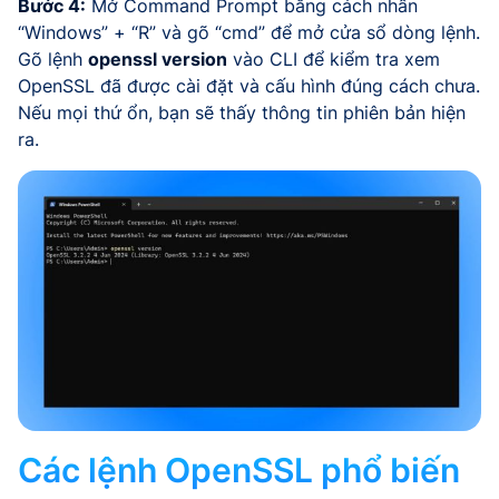
Bước 4:
Mở Command Prompt bằng cách nhấn
“Windows” + “R” và gõ “cmd” để mở cửa sổ dòng lệnh.
Gõ lệnh
openssl version
vào CLI để kiểm tra xem
OpenSSL đã được cài đặt và cấu hình đúng cách chưa.
Nếu mọi thứ ổn, bạn sẽ thấy thông tin phiên bản hiện
ra.
Các lệnh OpenSSL phổ biến