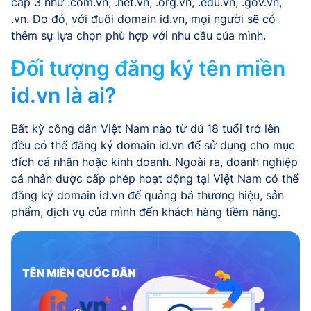
cấp 3 như .com.vn, .net.vn, .org.vn, .edu.vn, .gov.vn,
.vn. Do đó, với đuôi domain id.vn, mọi người sẽ có
thêm sự lựa chọn phù hợp với nhu cầu của mình.
Đối tượng đăng ký tên miền
id.vn là ai?
Bất kỳ công dân Việt Nam nào từ đủ 18 tuổi trở lên
đều có thể đăng ký domain id.vn để sử dụng cho mục
đích cá nhân hoặc kinh doanh. Ngoài ra, doanh nghiệp
cá nhân được cấp phép hoạt động tại Việt Nam có thể
đăng ký domain id.vn để quảng bá thương hiệu, sản
phẩm, dịch vụ của mình đến khách hàng tiềm năng.