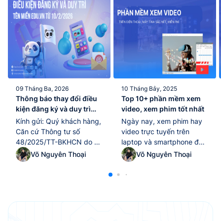
09 Tháng Ba, 2026
10 Tháng Bảy, 2025
Thông báo thay đổi điều
Top 10+ phần mềm xem
kiện đăng ký và duy trì
video, xem phim tốt nhất
tên miền “.edu.vn” kể từ
Kính gửi: Quý khách hàng,
Ngày nay, xem phim hay
ngày 10/02/2026
Căn cứ Thông tư số
video trực tuyến trên
48/2025/TT-BKHCN do Bộ
laptop và smartphone đã
Khoa học và Công nghệ
trở thành thói quen giải trí
Võ Nguyên Thoại
Võ Nguyên Thoại
ban hành ngày
quen thuộc của nhiều
25/12/2025, có hiệu lực thi
người. Tuy nhiên, để tận
hành từ ngày 10/02/2026,
hưởng trọn vẹn chất lượng
quy định về quản lý và sử
hình ảnh và âm thanh, việc
dụng tài nguyên Internet
lựa chọn một phần mềm
tại Việt Nam (bao gồm tên
xem video tốt nhất là yếu