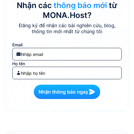
miền “.vn”, địa chỉ IP, ASN),
tố không thể thiếu.
Nhận các
thông báo mới
từ
MONA Host...
Trong...
MONA.Host?
Đăng ký để nhận các bài nghiên cứu, blog,
thông tin mới nhất từ chúng tôi
Email
Họ tên
Nhận thông báo ngay