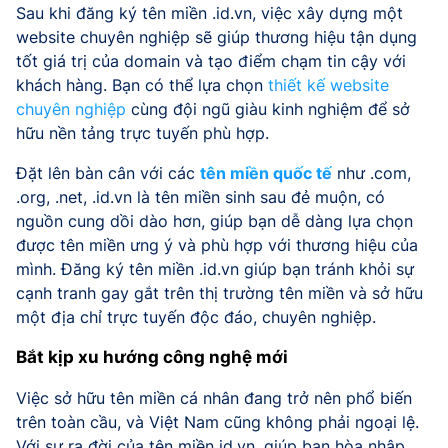
Sau khi đăng ký tên miền .id.vn, việc xây dựng một
website chuyên nghiệp sẽ giúp thương hiệu tận dụng
tốt giá trị của domain và tạo điểm chạm tin cậy với
khách hàng. Bạn có thể lựa chọn
thiết kế website
chuyên nghiệp
cùng đội ngũ giàu kinh nghiệm để sở
hữu nền tảng trực tuyến phù hợp.
Đặt lên bàn cân với các
tên miền quốc tế
như .com,
.org, .net, .id.vn là tên miền sinh sau đẻ muộn, có
nguồn cung dồi dào hơn, giúp bạn dễ dàng lựa chọn
được tên miền ưng ý và phù hợp với thương hiệu của
mình. Đăng ký tên miền .id.vn giúp bạn tránh khỏi sự
cạnh tranh gay gắt trên thị trường tên miền và sở hữu
một địa chỉ trực tuyến độc đáo, chuyên nghiệp.
Bắt kịp xu hướng công nghệ mới
Việc sở hữu tên miền cá nhân đang trở nên phổ biến
trên toàn cầu, và Việt Nam cũng không phải ngoại lệ.
Với sự ra đời của tên miền id.vn, giúp bạn hòa nhập