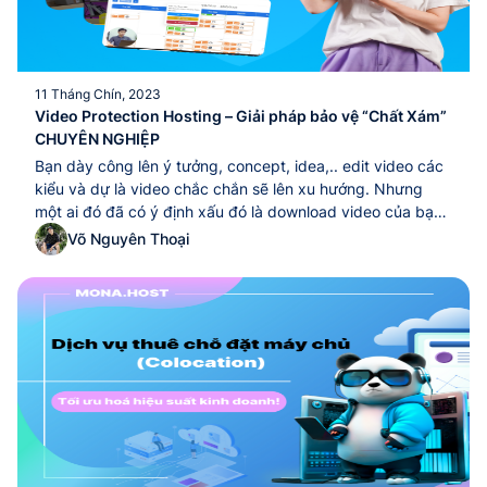
11 Tháng Chín, 2023
Video Protection Hosting – Giải pháp bảo vệ “Chất Xám”
CHUYÊN NGHIỆP
Bạn dày công lên ý tưởng, concept, idea,.. edit video các
kiểu và dự là video chắc chắn sẽ lên xu hướng. Nhưng
một ai đó đã có ý định xấu đó là download video của bạn
về và đăng lại nhưng không may Video đó lại được lên xu
Võ Nguyên Thoại
hướng thì công sức của...Bạn dày công lên ý tưởng,
concept, idea,.. edit video các kiểu và dự là video chắc
chắn sẽ lên xu hướng. Nhưng một ai đó đã có ý định xấu
đó là download video của bạn về và đăng lại nhưng không
may Video đó lại được lên xu hướng thì công sức của...