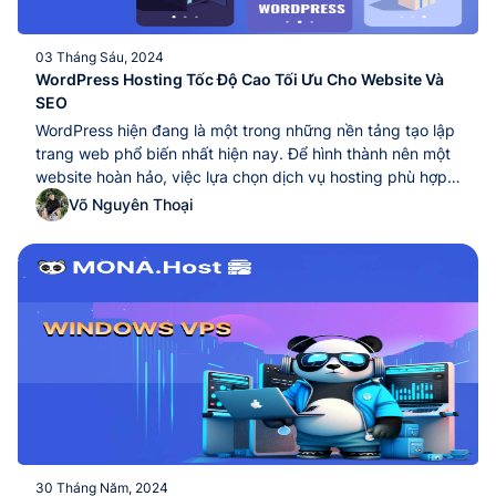
03 Tháng Sáu, 2024
WordPress Hosting Tốc Độ Cao Tối Ưu Cho Website Và
SEO
WordPress hiện đang là một trong những nền tảng tạo lập
trang web phổ biến nhất hiện nay. Để hình thành nên một
website hoàn hảo, việc lựa chọn dịch vụ hosting phù hợp
trở nên cực kỳ quan trọng. Vậy WordPress Hosting là gì,
Võ Nguyên Thoại
có những tính năng nổi bật nào khi sử dụng...WordPress
hiện đang là một trong những nền tảng tạo lập trang web
phổ biến nhất hiện nay. Để hình thành nên một website
hoàn hảo, việc lựa chọn dịch vụ hosting phù hợp trở nên
cực kỳ quan trọng. Vậy WordPress Hosting là gì, có những
tính năng nổi bật nào khi sử dụng...
30 Tháng Năm, 2024