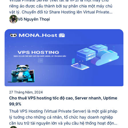
riêng ảo được cấu thành bởi sự phân chia một máy chủ
vật lý. Chuyển đổi từ Share Hosting lên Virtual Private
Server thì không có thao tác gì phức tạp. Tuy nhiên, việc
Võ Nguyên Thoại
thiết lập VPS ban đầu có thể hơi khó khăn...Virtual Private
Server (viết tắt là VPS) là một máy chủ riêng ảo được cấu
thành bởi sự phân chia một máy chủ vật lý. Chuyển đổi từ
Share Hosting lên Virtual Private Server thì không có thao
tác gì phức tạp. Tuy nhiên, việc thiết lập VPS ban đầu có
thể hơi khó khăn...
27 Tháng Năm, 2024
Cho thuê VPS hosting tốc độ cao, Server nhanh, Uptime
99,9%
Thuê VPS Hosting (Virtual Private Server) là một giải pháp
lý tưởng cho những cá nhân, tổ chức hay doanh nghiệp
cần lưu trữ tài nguyên lớn và yêu cầu hệ thống hoạt động