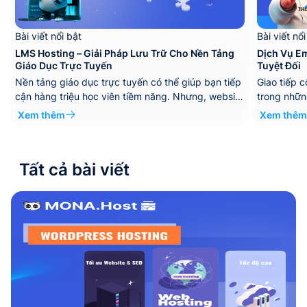
Bài viết nổi bật
Bài viết nổi
LMS Hosting – Giải Pháp Lưu Trữ Cho Nền Tảng
Dịch Vụ Em
Giáo Dục Trực Tuyến
Tuyệt Đối
Nền tảng giáo dục trực tuyến có thể giúp bạn tiếp
Giao tiếp 
cận hàng triệu học viên tiềm năng. Nhưng, website
trong nhữn
của bạn có đủ dung lượng lưu trữ lớn để chứa các
nhất được 
Xem thêm
Xem thêm
video, khóa học đáp ứng nhu cầu học viên
vực khác n
không?. Chưa kể, nếu lượt truy cập tăng đột ngột
về đó là m
khiến website của bạn sập,…...
Server, đón
Tất cả bài viết