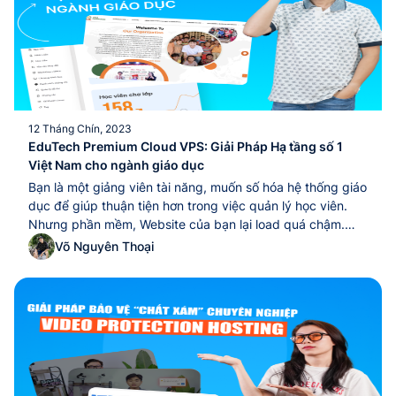
trở thành ưu tiên cấp...
12 Tháng Chín, 2023
EduTech Premium Cloud VPS: Giải Pháp Hạ tầng số 1
Việt Nam cho ngành giáo dục
Bạn là một giảng viên tài năng, muốn số hóa hệ thống giáo
dục để giúp thuận tiện hơn trong việc quản lý học viên.
Nhưng phần mềm, Website của bạn lại load quá chậm.
Nhất là trong các đợt đăng ký lịch học/lịch thi thì Website
Võ Nguyên Thoại
SẬP. Vậy đâu là giải pháp dành cho...Bạn là một giảng
viên tài năng, muốn số hóa hệ thống giáo dục để giúp
thuận tiện hơn trong việc quản lý học viên. Nhưng phần
mềm, Website của bạn lại load quá chậm. Nhất là trong
các đợt đăng ký lịch học/lịch thi thì Website SẬP. Vậy đâu
là giải pháp dành cho...