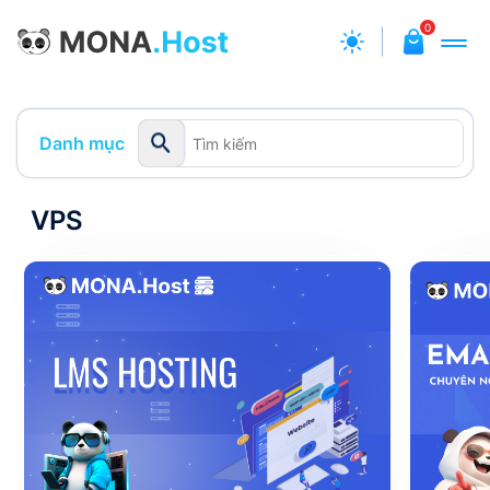
0
Danh mục
VPS