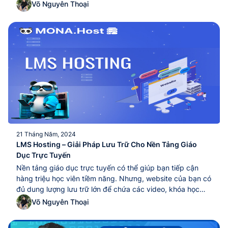
ổn định, độc lập. Với máy chủ ảo được phân chia riêng biệt
Võ Nguyên Thoại
về CPU, RAM, dung lượng lưu trữ và...Thuê VPS Hosting
(Virtual Private Server) là một giải pháp lý tưởng cho
những cá nhân, tổ chức hay doanh nghiệp cần lưu trữ tài
nguyên lớn và yêu cầu hệ thống hoạt động ổn định, độc
lập. Với máy chủ ảo được phân chia riêng biệt về CPU,
RAM, dung lượng lưu trữ và...
21 Tháng Năm, 2024
LMS Hosting – Giải Pháp Lưu Trữ Cho Nền Tảng Giáo
Dục Trực Tuyến
Nền tảng giáo dục trực tuyến có thể giúp bạn tiếp cận
hàng triệu học viên tiềm năng. Nhưng, website của bạn có
đủ dung lượng lưu trữ lớn để chứa các video, khóa học
đáp ứng nhu cầu học viên không?. Chưa kể, nếu lượt truy
Võ Nguyên Thoại
cập tăng đột ngột khiến website của bạn sập,…...Nền
tảng giáo dục trực tuyến có thể giúp bạn tiếp cận hàng