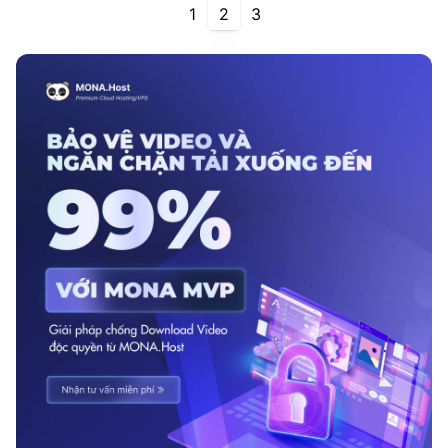
thông tin phát triển như hiện nay, việc sử dụng VPS Linux
1
2
3
là một trong những giải pháp hữu hiệu nhất để tối ưu hóa
quản lý và vận hành máy chủ ảo. Tuy nhiên, với những ai
chưa có đầy đủ kiến thức kỹ thuật và kinh nghiệm trong...