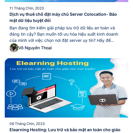
11 Tháng Chín, 2023
Dịch vụ thuê chỗ đặt máy chủ Server Colocation- Bảo
mật dữ liệu tuyệt đối
Bạn đang tìm kiếm giải pháp lưu trữ dữ liệu an toàn và
đáng tin cậy? Bạn muốn tối ưu hóa hiệu suất kinh doanh
của mình với việc chọn nơi đặt server uy tín? Hãy để
MONA giới thiệu đến bạn dịch vụ Colocation cho thuê chỗ
Võ Nguyên Thoại
đặt máy chủ hàng đầu với tất cả...Bạn đang tìm kiếm giải
pháp lưu trữ dữ liệu an toàn và đáng tin cậy? Bạn muốn tối
ưu hóa hiệu suất kinh doanh của mình với việc chọn nơi
đặt server uy tín? Hãy để MONA giới thiệu đến bạn dịch
vụ Colocation cho thuê chỗ đặt máy chủ hàng đầu với tất
cả...
08 Tháng Chín, 2023
Elearning Hosting: Lưu trữ và bảo mật an toàn cho giáo