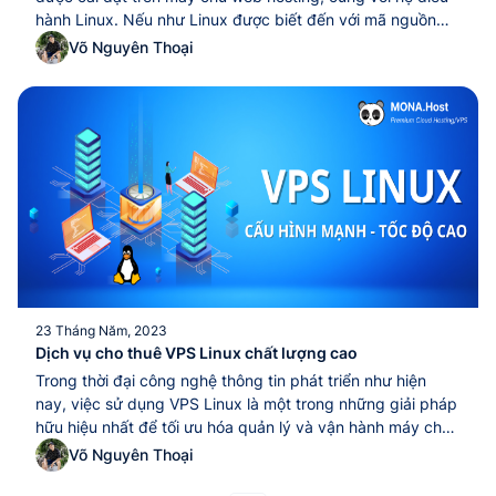
hành Linux. Nếu như Linux được biết đến với mã nguồn
mở cùng tính linh hoạt thì liệu Windows hosting có điểm gì
Võ Nguyên Thoại
khác biệt không? Cùng MONA Host đi tìm hiểu...Windows
hosting là một trong hai hệ điều hành phổ biến được cài
đặt trên máy chủ web hosting, cùng với hệ điều hành
Linux. Nếu như Linux được biết đến với mã nguồn mở
cùng tính linh hoạt thì liệu Windows hosting có điểm gì
khác biệt không? Cùng MONA Host đi tìm hiểu...
23 Tháng Năm, 2023
Dịch vụ cho thuê VPS Linux chất lượng cao
Trong thời đại công nghệ thông tin phát triển như hiện
nay, việc sử dụng VPS Linux là một trong những giải pháp
hữu hiệu nhất để tối ưu hóa quản lý và vận hành máy chủ
ảo. Tuy nhiên, với những ai chưa có đầy đủ kiến thức kỹ
Võ Nguyên Thoại
thuật và kinh nghiệm trong...Trong thời đại công nghệ