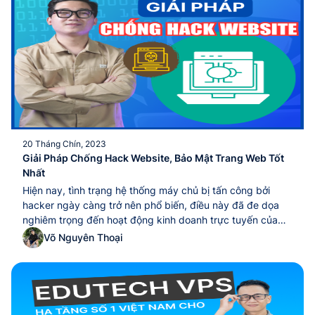
triệu học viên tiềm năng. Nhưng, website của bạn có đủ
dung lượng lưu trữ lớn để chứa các video, khóa học đáp
ứng nhu cầu học viên không?. Chưa kể, nếu lượt truy cập
tăng đột ngột khiến website của bạn sập,…...
20 Tháng Chín, 2023
Giải Pháp Chống Hack Website, Bảo Mật Trang Web Tốt
Nhất
Hiện nay, tình trạng hệ thống máy chủ bị tấn công bởi
hacker ngày càng trở nên phổ biến, điều này đã đe dọa
nghiêm trọng đến hoạt động kinh doanh trực tuyến của
doanh nghiệp. Do đó, việc tăng cường tính bảo mật và
Võ Nguyên Thoại
bảo vệ trang web đã trở thành ưu tiên cấp...Hiện nay, tình
trạng hệ thống máy chủ bị tấn công bởi hacker ngày càng
trở nên phổ biến, điều này đã đe dọa nghiêm trọng đến
hoạt động kinh doanh trực tuyến của doanh nghiệp. Do
đó, việc tăng cường tính bảo mật và bảo vệ trang web đã