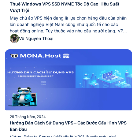
Thuê Windows VPS SSD NVME Tốc Độ Cao Hiệu Suất
Vượt Trội
Máy chủ ảo VPS hiện đang là lựa chọn hàng đầu của phần
lớn doanh nghiệp VIệt Nam cũng như quốc tế cho các
hoạt động online. Tùy thuộc vào nhu cầu người dùng, VPS
đang được sử dụng trên hai hệ điều hành phổ biến là
Võ Nguyên Thoại
Windows và Linux. Mỗi hệ điều hành sẽ...Máy chủ ảo VPS
hiện đang là lựa chọn hàng đầu của phần lớn doanh
nghiệp VIệt Nam cũng như quốc tế cho các hoạt động
online. Tùy thuộc vào nhu cầu người dùng, VPS đang
được sử dụng trên hai hệ điều hành phổ biến là Windows
và Linux. Mỗi hệ điều hành sẽ...
29 Tháng Năm, 2024
Hướng Dẫn Cách Sử Dụng VPS – Các Bước Cấu Hình VPS
Ban Đầu
Virtual Private Server (viết tắt là VPS) là một máy chủ