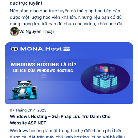
dục trực tuyến!
Nền tảng giáo dục trực tuyến có thể giúp bạn tiếp cận
được một lượng học viên khá lớn. Nhưng liệu bạn có đủ
dung lượng lưu trữ cao để chứa các video, khóa học đáp
ứng nhu cầu học viên xem? Chưa kể nếu lượt truy cập
Võ Nguyên Thoại
tăng đột biến khiến website của bạn...Nền tảng giáo dục
trực tuyến có thể giúp bạn tiếp cận được một lượng học
viên khá lớn. Nhưng liệu bạn có đủ dung lượng lưu trữ cao
để chứa các video, khóa học đáp ứng nhu cầu học viên
xem? Chưa kể nếu lượt truy cập tăng đột biến khiến
website của bạn...
07 Tháng Chín, 2023
Windows Hosting – Giải Pháp Lưu Trữ Dành Cho
Website ASP.NET
Windows hosting là một trong hai hệ điều hành phổ biến
được cài đặt trên máy chủ web hosting, cùng với hệ điều