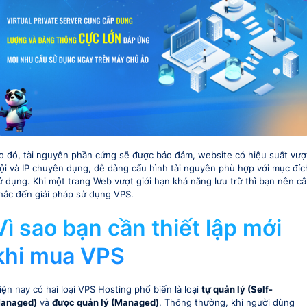
o đó, tài nguyên phần cứng sẽ được bảo đảm, website có hiệu suất vượ
rội và IP chuyên dụng, dễ dàng cấu hình tài nguyên phù hợp với mục đíc
ử dụng. Khi một trang Web vượt giới hạn khả năng lưu trữ thì bạn nên c
hắc đến giải pháp sử dụng VPS.
Vì sao bạn cần thiết lập mới
khi mua VPS
iện nay có hai loại VPS Hosting phổ biến là loại
tự quản lý (Self-
anaged)
và
được quản lý (Managed)
. Thông thường, khi người dùng