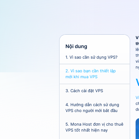
V
t
Nội dung
l
t
1.
Vì sao cần sử dụng VPS?
v
n
2.
Vì sao bạn cần thiết lập
mới khi mua VPS
3.
Cách cài đặt VPS
V
c
4.
Hướng dẫn cách sử dụng
d
VPS cho người mới bắt đầu
5.
Mona Host đơn vị cho thuê
VPS tốt nhất hiện nay