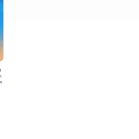
t
h
ân