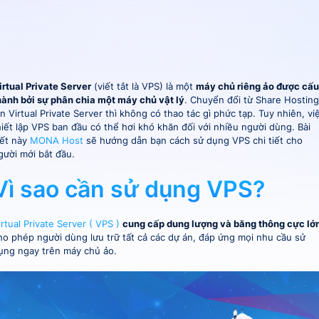
irtual Private Server
(viết tắt là VPS) là một
máy chủ riêng ảo được cấu
hành bởi sự phân chia một máy chủ vật lý
. Chuyển đổi từ Share Hosting
ên Virtual Private Server thì không có thao tác gì phức tạp. Tuy nhiên, vi
hiết lập VPS ban đầu có thể hơi khó khăn đối với nhiều người dùng. Bài
iết này
MONA Host
sẽ hướng dẫn bạn cách sử dụng VPS chi tiết cho
gười mới bắt đầu.
Vì sao cần sử dụng VPS?
irtual Private Server ( VPS )
cung cấp dung lượng và băng thông cực lớ
ho phép người dùng lưu trữ tất cả các dự án, đáp ứng mọi nhu cầu sử
ụng ngay trên máy chủ ảo.