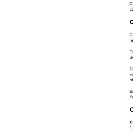
C
c
C
C
h
T
đ
N
v
h
B
S
C
C
1