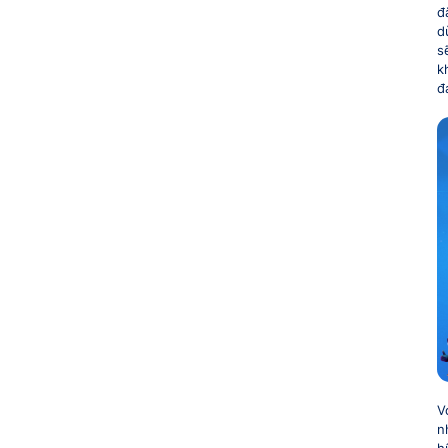
đ
d
s
k
đ
V
n