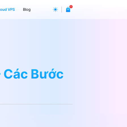
0
loud VPS
Blog
 Các Bước