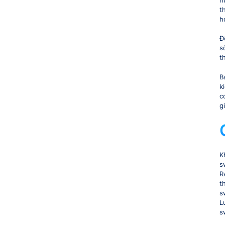
h
t
h
Đ
s
t
B
k
c
g
K
s
R
t
s
L
s