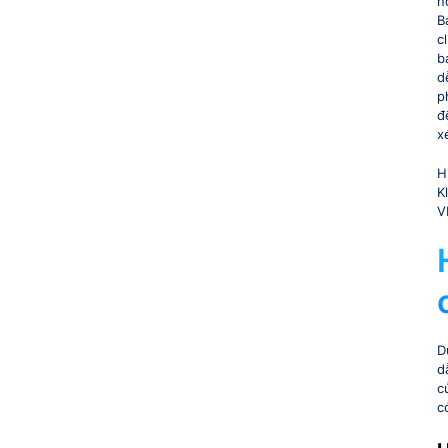
n
B
c
b
d
p
đ
x
H
K
V
D
d
c
c