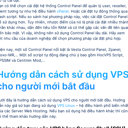
ó tự cài đặt.
ạn có thể chọn cài đặt hệ thống Control Panel để quản lý user, reseller,
lient tương tự như hệ điều hành
cPanel
. Hoặc cài đặt tự động thông qua
ash script. Nếu so sánh hai phương pháp này, việc cài đặt Control Panel
ễ sử dụng hơn. Tuy nhiên, nhược điểm của nó là phải cài đặt nhiều thàn
hần khác nhau, dẫn đến tiêu tốn RAM và có thể gặp các vấn đề liên qua
ến bảo mật. Vì vậy, không nên sử dụng Control Panel lâu dài. Hãy xem
ét nhu cầu của doanh nghiệp để chọn phương pháp cài đặt phù hợp.
iện nay, một số Control Panel nổi bật là Vesta Control Panel, Zpanel,
loxo-MR,… Một số script tự động đáng chú ý bao gồm HocVPS Script,
PSSIM và Centmin Mod,…
Hướng dẫn cách sử dụng VP
cho người mới bắt đầu
ưới đây là hướng dẫn cách sử dụng VPS cho người mới bắt đầu. Hướng
ẫn này giả sử bạn đang sử dụng
VPS Linux
– hệ điều hành phổ biến nhấ
ủa các Server Web Hosting. Nếu bạn sử dụng hệ điều hành khác thì cũ
ó thể tham khảo hướng dẫn này.