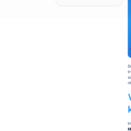
D
t
s
n
H
M