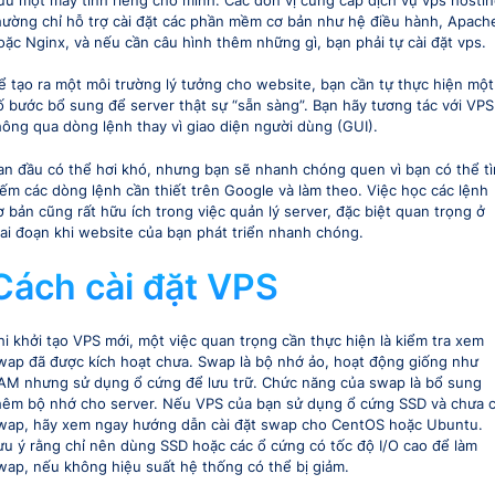
ữu một máy tính riêng cho mình. Các đơn vị cung cấp dịch vụ vps hosti
hường chỉ hỗ trợ cài đặt các phần mềm cơ bản như hệ điều hành, Apach
oặc Nginx, và nếu cần câu hình thêm những gì, bạn phải tự cài đặt vps.
ể tạo ra một môi trường lý tưởng cho website, bạn cần tự thực hiện một
ố bước bổ sung để server thật sự “sẵn sàng”. Bạn hãy tương tác với VPS
hông qua dòng lệnh thay vì giao diện người dùng (GUI).
an đầu có thể hơi khó, nhưng bạn sẽ nhanh chóng quen vì bạn có thể t
iếm các dòng lệnh cần thiết trên Google và làm theo. Việc học các lệnh
ơ bản cũng rất hữu ích trong việc quản lý server, đặc biệt quan trọng ở
iai đoạn khi website của bạn phát triển nhanh chóng.
Cách cài đặt VPS
hi khởi tạo VPS mới, một việc quan trọng cần thực hiện là kiểm tra xem
wap đã được kích hoạt chưa. Swap là bộ nhớ ảo, hoạt động giống như
AM nhưng sử dụng ổ cứng để lưu trữ. Chức năng của swap là bổ sung
hêm bộ nhớ cho server. Nếu VPS của bạn sử dụng ổ cứng SSD và chưa 
wap, hãy xem ngay hướng dẫn cài đặt swap cho CentOS hoặc Ubuntu.
ưu ý rằng chỉ nên dùng SSD hoặc các ổ cứng có tốc độ I/O cao để làm
wap, nếu không hiệu suất hệ thống có thể bị giảm.