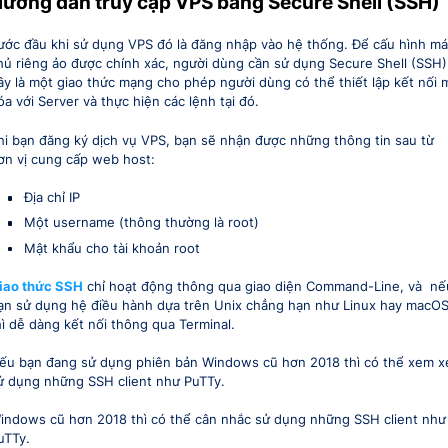
ướng dẫn truy cập VPS bằng Secure Shell (SSH)
ước đầu khi sử dụng VPS đó là đăng nhập vào hệ thống. Để cấu hình m
hủ riêng ảo được chính xác, người dùng cần sử dụng Secure Shell (SSH)
ây là một giao thức mạng cho phép người dùng có thể thiết lập kết nối 
óa với Server và thực hiện các lệnh tại đó.
hi bạn đăng ký dịch vụ VPS, bạn sẽ nhận được những thông tin sau từ
ơn vị cung cấp web host:
Địa chỉ IP
Một username (thông thường là root)
Mật khẩu cho tài khoản root
iao thức SSH
chỉ hoạt động thông qua giao diện Command-Line, và nế
ạn sử dụng hệ điều hành dựa trên Unix chẳng hạn như Linux hay macO
hì dễ dàng kết nối thông qua Terminal.
ếu bạn đang sử dụng phiên bản Windows cũ hơn 2018 thì có thể xem x
ử dụng những SSH client như PuTTy.
indows cũ hơn 2018 thì có thể cân nhắc sử dụng những SSH client như
uTTy.