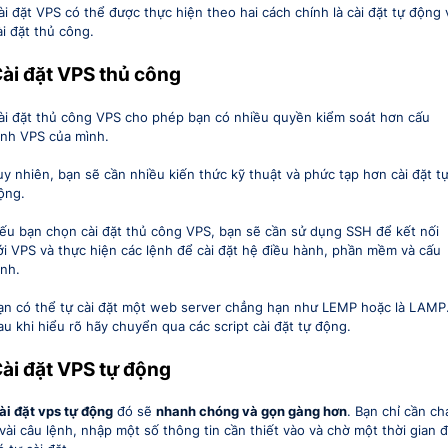
ài đặt VPS có thể được thực hiện theo hai cách chính là cài đặt tự động 
ài đặt thủ công.
ài đặt VPS thủ công
ài đặt thủ công VPS cho phép bạn có nhiều quyền kiểm soát hơn cấu
ình VPS của mình.
uy nhiên, bạn sẽ cần nhiều kiến ​​thức kỹ thuật và phức tạp hơn cài đặt t
ộng.
ếu bạn chọn cài đặt thủ công VPS, bạn sẽ cần sử dụng SSH để kết nối
ới VPS và thực hiện các lệnh để cài đặt hệ điều hành, phần mềm và cấu
ình.
ạn có thể tự cài đặt một web server chẳng hạn như LEMP hoặc là LAMP
au khi hiểu rõ hãy chuyển qua các script cài đặt tự động.
ài đặt VPS tự động
ài đặt vps tự động
đó sẽ
nhanh chóng và gọn gàng hơn
. Bạn chỉ cần ch
 vài câu lệnh, nhập một số thông tin cần thiết vào và chờ một thời gian 