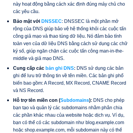
này hoạt động bằng cách xác định đúng máy chủ cho
các yêu cầu.
Bảo mật với
DNSSEC
: DNSSEC là một phần mở
rộng của DNS giúp bảo vệ hệ thống khỏi các cuộc tấn
công giả mạo và thao túng dữ liệu. Nó đảm bảo tính
toàn vẹn của dữ liệu DNS bằng cách sử dụng các chữ
ký số, giúp ngăn chặn các cuộc tấn công man-in-the-
middle và giả mạo DNS.
Cung cấp các
bản ghi DNS
:
DNS sử dụng các bản
ghi để lưu trữ thông tin về tên miền. Các bản ghi phổ
biến bao gồm: A Record, MX Record, CNAME Record
và NS Record.
Hỗ trợ tên miền con (
Subdomains
):
DNS cho phép
bạn tạo và quản lý các subdomains nhằm phân chia
các phần khác nhau của website hoặc dịch vụ. Ví dụ,
bạn có thể có các subdomain như blog.example.com
hoặc shop.example.com, mỗi subdomain này có thể