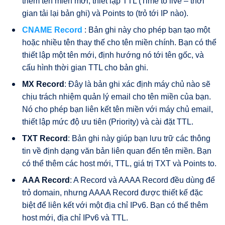
thêm tên miền mới, thiết lập TTL (Time to live – thời
gian tải lại bản ghi) và Points to (trỏ tới IP nào).
CNAME Record
: Bản ghi này cho phép bạn tạo một
hoặc nhiều tên thay thế cho tên miền chính. Bạn có thể
thiết lập một tên mới, định hướng nó tới tên gốc, và
cấu hình thời gian TTL cho bản ghi.
MX Record
: Đây là bản ghi xác định máy chủ nào sẽ
chịu trách nhiệm quản lý email cho tên miền của bạn.
Nó cho phép bạn liên kết tên miền với máy chủ email,
thiết lập mức độ ưu tiên (Priority) và cài đặt TTL.
TXT Record
: Bản ghi này giúp bạn lưu trữ các thông
tin về định dạng văn bản liên quan đến tên miền. Bạn
có thể thêm các host mới, TTL, giá trị TXT và Points to.
AAA Record
: A Record và AAAA Record đều dùng để
trỏ domain, nhưng AAAA Record được thiết kế đặc
biệt để liên kết với một địa chỉ IPv6. Bạn có thể thêm
host mới, địa chỉ IPv6 và TTL.