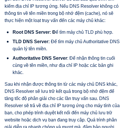
kiếm địa chỉ IP tương ứng. Nếu DNS Resolver không có
thông tin về tên miền trong bộ nhớ đệm (cache), nó sẽ
thực hiện một loạt truy vấn đến các máy chủ khác:
Root DNS Server: Đ
ể tìm máy chủ TLD phù hợp.
TLD DNS Server:
Để tìm máy chủ Authoritative DNS
quản lý tên miền.
Authoritative DNS Server
: Để nhận thông tin cuối
cùng về tên miền, như địa chỉ IP hoặc các bản ghi
khác.
Sau khi nhận được thông tin từ các máy chủ DNS khác,
DNS Resolver sẽ lưu trữ kết quả trong bộ nhớ đệm để
tăng tốc độ phân giải cho các lần truy vấn sau. DNS
Resolver sẽ trả về địa chỉ IP tương ứng cho máy tính của
bạn, cho phép trình duyệt kết nối đến máy chủ lưu trữ
website hoặc dịch vụ bạn đang truy cập. Quá trình phân
giải diễn ra nhanh chóng và mượt mà, đảm bảo người