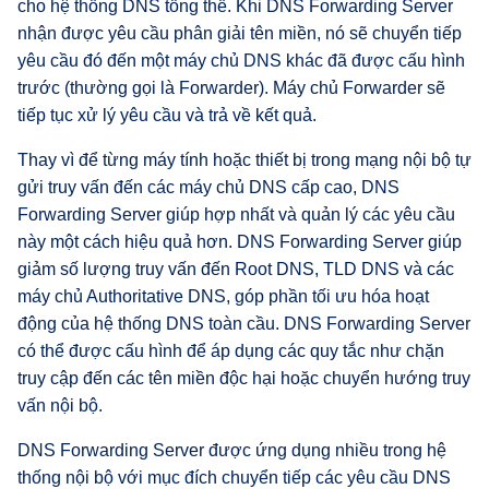
cho hệ thống DNS tổng thể. Khi DNS Forwarding Server
nhận được yêu cầu phân giải tên miền, nó sẽ chuyển tiếp
yêu cầu đó đến một máy chủ DNS khác đã được cấu hình
trước (thường gọi là Forwarder). Máy chủ Forwarder sẽ
tiếp tục xử lý yêu cầu và trả về kết quả.
Thay vì để từng máy tính hoặc thiết bị trong mạng nội bộ tự
gửi truy vấn đến các máy chủ DNS cấp cao, DNS
Forwarding Server giúp hợp nhất và quản lý các yêu cầu
này một cách hiệu quả hơn. DNS Forwarding Server giúp
giảm số lượng truy vấn đến Root DNS, TLD DNS và các
máy chủ Authoritative DNS, góp phần tối ưu hóa hoạt
động của hệ thống DNS toàn cầu. DNS Forwarding Server
có thể được cấu hình để áp dụng các quy tắc như chặn
truy cập đến các tên miền độc hại hoặc chuyển hướng truy
vấn nội bộ.
DNS Forwarding Server được ứng dụng nhiều trong hệ
thống nội bộ với mục đích chuyển tiếp các yêu cầu DNS