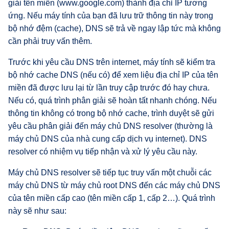
giải tên miền (www.google.com) thành địa chỉ IP tương
ứng. Nếu máy tính của bạn đã lưu trữ thông tin này trong
bộ nhớ đệm (cache), DNS sẽ trả về ngay lập tức mà không
cần phải truy vấn thêm.
Trước khi yêu cầu DNS trên internet, máy tính sẽ kiểm tra
bộ nhớ cache DNS (nếu có) để xem liệu địa chỉ IP của tên
miền đã được lưu lại từ lần truy cập trước đó hay chưa.
Nếu có, quá trình phân giải sẽ hoàn tất nhanh chóng. Nếu
thông tin không có trong bộ nhớ cache, trình duyệt sẽ gửi
yêu cầu phân giải đến máy chủ DNS resolver (thường là
máy chủ DNS của nhà cung cấp dịch vụ internet). DNS
resolver có nhiệm vụ tiếp nhận và xử lý yêu cầu này.
Máy chủ DNS resolver sẽ tiếp tục truy vấn một chuỗi các
máy chủ DNS từ máy chủ root DNS đến các máy chủ DNS
của tên miền cấp cao (tên miền cấp 1, cấp 2…). Quá trình
này sẽ như sau: