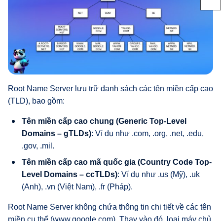
Root Name Server lưu trữ danh sách các tên miền cấp cao
(TLD), bao gồm:
Tên miền cấp cao chung (Generic Top-Level
Domains – gTLDs)
: Ví dụ như .com, .org, .net, .edu,
.gov, .mil.
Tên miền cấp cao mã quốc gia (Country Code Top-
Level Domains – ccTLDs)
: Ví dụ như .us (Mỹ), .uk
(Anh), .vn (Việt Nam), .fr (Pháp).
Root Name Server không chứa thông tin chi tiết về các tên
miền cụ thể (www.google.com). Thay vào đó, loại máy chủ