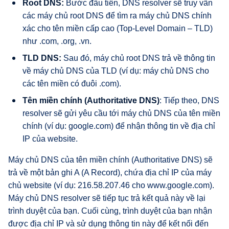
Root DNS:
Bước đầu tiên, DNS resolver sẽ truy vấn
các máy chủ root DNS để tìm ra máy chủ DNS chính
xác cho tên miền cấp cao (Top-Level Domain – TLD)
như .com, .org, .vn.
TLD DNS:
Sau đó, máy chủ root DNS trả về thông tin
về máy chủ DNS của TLD (ví dụ: máy chủ DNS cho
các tên miền có đuôi .com).
Tên miền chính (Authoritative DNS)
: Tiếp theo, DNS
resolver sẽ gửi yêu cầu tới máy chủ DNS của tên miền
chính (ví dụ: google.com) để nhận thông tin về địa chỉ
IP của website.
Máy chủ DNS của tên miền chính (Authoritative DNS) sẽ
trả về một bản ghi A (A Record), chứa địa chỉ IP của máy
chủ website (ví dụ: 216.58.207.46 cho www.google.com).
Máy chủ DNS resolver sẽ tiếp tục trả kết quả này về lại
trình duyệt của bạn. Cuối cùng, trình duyệt của bạn nhận
được địa chỉ IP và sử dụng thông tin này để kết nối đến