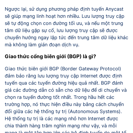
Ngược lại, sử dụng phương pháp định tuyến Anycast
sẽ giúp mạng linh hoạt hơn nhiều. Lưu lượng truy cập
sẽ tự động chọn con đường tối ưu, và nếu một trung
tâm dữ liệu gặp sự cố, lưu lượng truy cập sẽ được
chuyển hướng ngay lập tức đến trung tâm dữ liệu khác
mà không làm gián đoạn dịch vụ.
Giao thức cổng biên giới (BGP) là gì?
Giao thức biên giới BGP (Border Gateway Protocol)
đảm bảo rằng lưu lượng truy cập Internet được định
tuyến qua các tuyến đường hiệu quả nhất. BGP đánh
giá các đường dẫn có sẵn cho dữ liệu để di chuyển và
chọn ra tuyến đường tốt nhất. Trong hầu hết các
trường hợp, nó thực hiện điều này bằng cách chuyển
đổi giữa các hệ thống tự trị (Autonomous Systems).
Hệ thống tự trị là các mạng nhỏ hơn Internet được
chia thành hàng trăm nghìn mạng như vậy, và mỗi
mạng là một tập hợp lớn các bộ định tuyến do một tổ