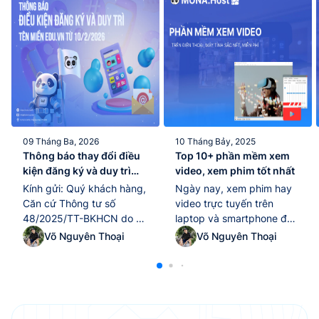
09 Tháng Ba, 2026
10 Tháng Bảy, 2025
Thông báo thay đổi điều
Top 10+ phần mềm xem
kiện đăng ký và duy trì
video, xem phim tốt nhất
tên miền “.edu.vn” kể từ
Kính gửi: Quý khách hàng,
Ngày nay, xem phim hay
ngày 10/02/2026
Căn cứ Thông tư số
video trực tuyến trên
48/2025/TT-BKHCN do Bộ
laptop và smartphone đã
Khoa học và Công nghệ
trở thành thói quen giải trí
Võ Nguyên Thoại
Võ Nguyên Thoại
ban hành ngày
quen thuộc của nhiều
25/12/2025, có hiệu lực thi
người. Tuy nhiên, để tận
hành từ ngày 10/02/2026,
hưởng trọn vẹn chất lượng
quy định về quản lý và sử
hình ảnh và âm thanh, việc
dụng tài nguyên Internet
lựa chọn một phần mềm