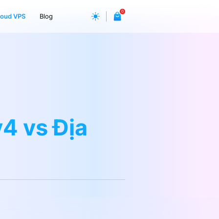
0
loud VPS
Blog
v4 vs Địa