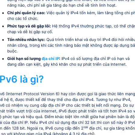
năng nào, chi phí sẽ gia tăng do hạn chế về tính linh hoạt.
Chi phí quản lý cao:
Việc quản lý IPv4 tốn kém, làm tăng tổng chi ph
cho các tổ chức.
Phức tạp và dễ gặp lỗi:
Hệ thống IPv4 thường phức tạp, có thể ch
chạp và dễ bị gặp sự cố.
Tốn nhiều nhân lực:
Quá trình triển khai và duy trì IPv4 đòi hỏi nhiề
nhân công, trong khi các tính năng bảo mật không được áp dụng bắ
buộc.
Giới hạn số lượng
địa chỉ IP
:
IPv4 có số lượng địa chỉ IP có hạn và
đang dần cạn kiệt, gây khó khăn cho sự phát triển của Internet.
IPv6 là gì?
Pv6 (Internet Protocol Version 6) hay còn được gọi là giao thức liên mạn
hế hệ 6, được thiết kế để thay thế cho địa chỉ IPv4. Tương tự như IPv4,
Pv6 có nhiệm vụ cung cấp địa chỉ IP cho các thiết bị kết nối mạng. Do sự
hát triển vượt trội của internet, IPv6 được phát triển và tốt hơn IPv4 so 
ộ phức tạo và hiệu quả. Điểm khác biệt lớn nhất giữa hai phiên bản là độ
ài của địa chỉ IP. Nếu IPv4 chỉ sử dụng địa chỉ 32 bit thì con số này ở IPv
ên đến 128 bit. Ngoài ra, IPv6 cung cấp đến
2¹²⁸
địa chỉ, sự gia tăng khổ
ồ so với không gian của IPv4 (khoảng 4,3 tỷ địa chỉ).