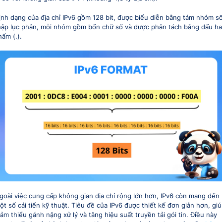
ịnh dạng của địa chỉ IPv6 gồm 128 bit, được biểu diễn bằng tám nhóm s
hập lục phân, mỗi nhóm gồm bốn chữ số và được phân tách bằng dấu ha
hấm (.).
goài việc cung cấp không gian địa chỉ rộng lớn hơn, IPv6 còn mang đến
ột số cải tiến kỹ thuật. Tiêu đề của IPv6 được thiết kế đơn giản hơn, gi
iảm thiểu gánh nặng xử lý và tăng hiệu suất truyền tải gói tin. Điều này