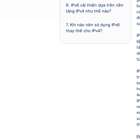
6.
IPv6 cải thiện dựa trên nền
b
tảng IPv4 như thế nào?
c
d
s
7.
Khi nào nên sử dụng IPv6
thay thế cho IPv4?
I
l
8.
Một số câu hỏi thường gặp
t
d
t
I
t
l
h
A
I
n
m
x
t
Đ