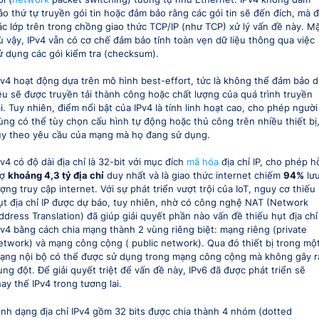
ảo thứ tự truyền gói tin hoặc đảm bảo rằng các gói tin sẽ đến đích, mà 
ác lớp trên trong chồng giao thức TCP/IP (như TCP) xử lý vấn đề này. M
ù vậy, IPv4 vẫn có cơ chế đảm bảo tính toàn vẹn dữ liệu thông qua việc
ử dụng các gói kiểm tra (checksum).
Pv4 hoạt động dựa trên mô hình best-effort, tức là không thể đảm bảo 
iệu sẽ được truyền tải thành công hoặc chất lượng của quá trình truyền
ải. Tuy nhiên, điểm nổi bật của IPv4 là tính linh hoạt cao, cho phép người
ùng có thể tùy chọn cấu hình tự động hoặc thủ công trên nhiều thiết bị
ùy theo yêu cầu của mạng mà họ đang sử dụng.
Pv4 có độ dài địa chỉ là 32-bit với mục đích
mã hóa
địa chỉ IP, cho phép h
rợ
khoảng 4,3 tỷ địa chỉ
duy nhất và là giao thức internet chiếm
94%
lư
ượng truy cập internet. Với sự phát triển vượt trội của IoT, nguy cơ thiếu
ụt địa chỉ IP được dự báo, tuy nhiên, nhờ có công nghệ NAT (Network
ddress Translation) đã giúp giải quyết phần nào vấn đề thiếu hụt địa chỉ
Pv4 bằng cách chia mạng thành 2 vùng riêng biệt: mạng riêng (private
etwork) và mạng công cộng ( public network). Qua đó thiết bị trong mộ
ạng nội bộ có thể được sử dụng trong mạng công cộng mà không gây r
ung đột. Để giải quyết triệt để vấn đề này, IPv6 đã được phát triển sẽ
hay thế IPv4 trong tương lai.
ịnh dạng địa chỉ IPv4 gồm 32 bits được chia thành 4 nhóm (dotted