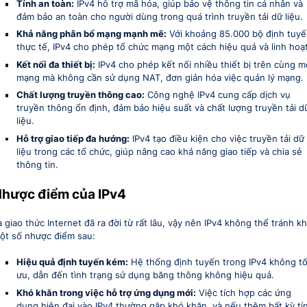
Tính an toàn:
IPv4 hỗ trợ mã hóa, giúp bảo vệ thông tin cá nhân và
đảm bảo an toàn cho người dùng trong quá trình truyền tải dữ liệu.
Khả năng phân bổ mạng mạnh mẽ:
Với khoảng 85.000 bộ định tuy
thực tế, IPv4 cho phép tổ chức mạng một cách hiệu quả và linh hoạt
Kết nối đa thiết bị:
IPv4 cho phép kết nối nhiều thiết bị trên cùng m
mạng mà không cần sử dụng NAT, đơn giản hóa việc quản lý mạng.
Chất lượng truyền thông cao:
Công nghệ IPv4 cung cấp dịch vụ
truyền thông ổn định, đảm bảo hiệu suất và chất lượng truyền tải d
liệu.
Hỗ trợ giao tiếp đa hướng:
IPv4 tạo điều kiện cho việc truyền tải dữ
liệu trong các tổ chức, giúp nâng cao khả năng giao tiếp và chia sẻ
thông tin.
hược điểm của IPv4
à giao thức Internet đã ra đời từ rất lâu, vậy nên IPv4 không thể tránh kh
ột số nhược điểm sau:
Hiệu quả định tuyến kém:
Hệ thống định tuyến trong IPv4 không tố
ưu, dẫn đến tình trạng sử dụng băng thông không hiệu quả.
Khó khăn trong việc hỗ trợ ứng dụng mới:
Việc tích hợp các ứng
dụng hiện đại vào IPv4 thường gặp khó khăn, và nếu thêm bất kỳ tí