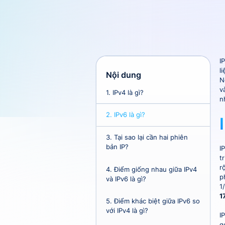
I
l
Nội dung
N
v
1.
IPv4 là gì?
n
2.
IPv6 là gì?
3.
Tại sao lại cần hai phiên
bản IP?
I
t
r
4.
Điểm giống nhau giữa IPv4
p
và IPv6 là gì?
1
1
5.
Điểm khác biệt giữa IPv6 so
với IPv4 là gì?
I
gó