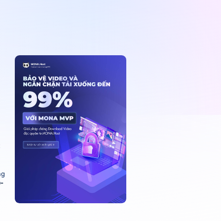
t
ng
-