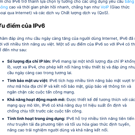
àm cho IPv6 trở thành lựa chọn lý tưởng cho các ứng dụng yêu cầu
băng
hông
cao và thời gian phản hồi nhanh, chẳng hạn như
VoIP
(Giao thức
hoại qua Internet) và các dịch vụ Chất lượng dịch vụ (QoS).
u điểm của IPv6
hằm đáp ứng nhu cầu ngày càng tăng của người dùng Internet, IPv6 đã 
ời với nhiều tính năng ưu việt. Một số ưu điểm của IPv6 so với IPv4 có t
ể đến như sau:
Số lượng địa chỉ IP lớn:
IPv6 mang lại một khối lượng địa chỉ IP khổn
lồ, vượt xa IPv4, cho phép kết nối hàng triệu thiết bị và đáp ứng nh
cầu ngày càng cao trong tương lai.
Tính bảo mật ưu việt:
IPv6 tích hợp nhiều tính năng bảo mật vượt tr
như mã hóa địa chỉ IP và kết nối bảo mật, giúp bảo vệ thông tin và
ngăn chặn các cuộc tấn công mạng.
Khả năng hoạt động mạnh mẽ:
Được thiết kế để tương thích với các
mạng quy mô lớn, IPv6 có khả năng duy trì hiệu suất ổn định và
chống chịu tốt trước các cuộc tấn công.
Tính linh hoạt trong ứng dụng:
IPv6 hỗ trợ nhiều tính năng tiên tiến
như truyền tải đa phương tiện và tối ưu hóa giao thức định tuyến,
nâng cao trải nghiệm người dùng và khả năng kết nối.