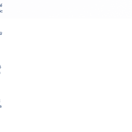
để
ặc
dữ
,
ỗ
u
t
a