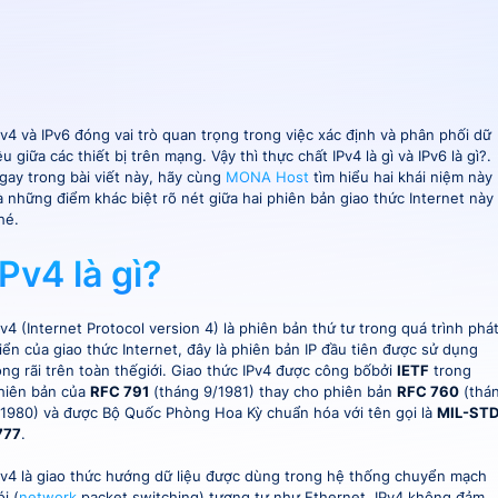
Pv4 và IPv6 đóng vai trò quan trọng trong việc xác định và phân phối dữ
iệu giữa các thiết bị trên mạng. Vậy thì thực chất IPv4 là gì và IPv6 là gì?.
gay trong bài viết này, hãy cùng
MONA Host
tìm hiểu hai khái niệm này
à những điểm khác biệt rõ nét giữa hai phiên bản giao thức Internet này
hé.
IPv4 là gì?
Pv4 (Internet Protocol version 4) là phiên bản thứ tư trong quá trình phá
riển của giao thức Internet, đây là phiên bản IP đầu tiên được sử dụng
ộng rãi trên toàn thếgiới. Giao thức IPv4 được công bốbởi
IETF
trong
hiên bản của
RFC 791
(tháng 9/1981) thay cho phiên bản
RFC 760
(thá
/1980) và được Bộ Quốc Phòng Hoa Kỳ chuẩn hóa với tên gọi là
MIL-STD
777
.
Pv4 là giao thức hướng dữ liệu được dùng trong hệ thống chuyển mạch
i (
network
packet switching) tương tự như Ethernet. IPv4 không đảm