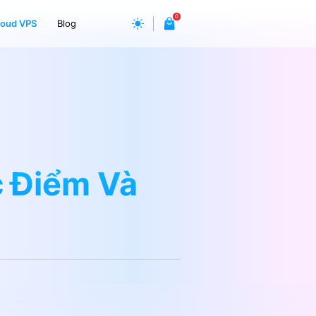
0
loud VPS
Blog
c Điểm Và