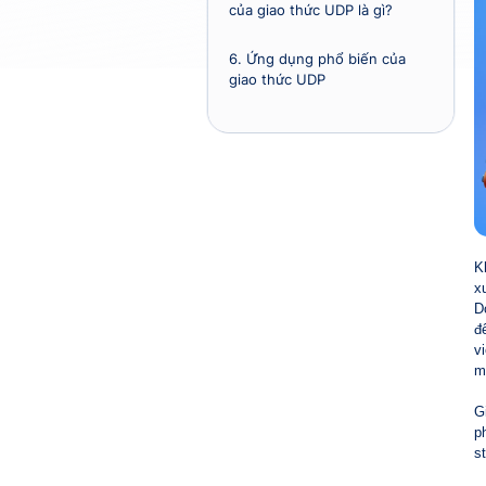
của giao thức UDP là gì?
6.
Ứng dụng phổ biến của
giao thức UDP
K
x
D
đ
v
m
G
p
s