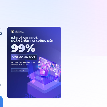
ệu
ết
w