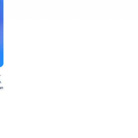
y
n.
an