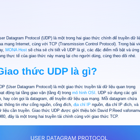
ser Datagram Protocol (UDP) là một trong hai giao thức chính để truyền dữ li
ua mạng Internet, cùng với TCP (Transmission Control Protocol). Trong bài vi
ày,
MONA Host
sẽ chia sẻ chi tiết về UDP là gì, các đặc điểm nổi bật và ứng
ụng thực tế của giao thức này mang lại cho người dùng, cùng theo dõi nhé.
Giao thức UDP là gì?
DP (User Datagram Protocol) là một giao thức truyền tải dữ liệu quan trọng
oạt động tại tầng giao vận (tầng 4) trong
mô hình OSI
. UDP sử dụng các gói
in, hay còn gọi là datagram, để truyền dữ liệu qua mạng. Mỗi datagram chứa
ác thông tin như cổng nguồn, cổng đích,
địa chỉ IP
nguồn, địa chỉ IP đích, và
ữ liệu cần truyền. Giao thức UDP được giới thiệu bởi David P.Reed vafonam
980, đây là một trong hai truyền tải chính cùng với giao thức TCP.