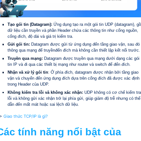
Tạo gói tin (Datagram):
Ứng dụng tạo ra một gói tin UDP (datagram), g
dữ liệu cần truyền và phần Header chứa các thông tin như cổng nguồn,
cổng đích, độ dài và giá trị kiểm tra.
Gửi gói tin:
Datagram được gửi từ ứng dụng đến tầng giao vận, sau đó
thông qua mạng để truyềnđến đích mà không cần thiết lập kết nối trước.
Truyền qua mạng:
Datagram được truyền qua mạng dưới dạng các gói
tin IP và đi qua các thiết bị mạng như router và switch để đến đích.
Nhận và xử lý gói tin
: Ở phía đích, datagram được nhận bởi tầng giao
vận và chuyển đến ứng dụng đích dựa trên cổng đích đã được xác định
trong Header của UDP.
Không kiểm tra lỗi và không xác nhận:
UDP không có cơ chế kiểm tra
lỗi và không gửi xác nhận trở lại phía gửi, giúp giảm độ trễ nhưng có thể
dẫn đến mất mát hoặc sai lệch dữ liệu.
>
Giao thức TCP/IP là gì?
Các tính năng nổi bật của