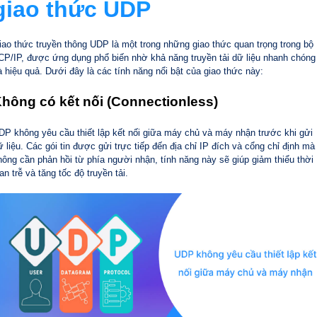
giao thức UDP
iao thức truyền thông UDP là một trong những giao thức quan trọng trong bộ
CP/IP, được ứng dụng phổ biến nhờ khả năng truyền tải dữ liệu nhanh chóng
à hiệu quả. Dưới đây là các tính năng nổi bật của giao thức này:
hông có kết nối (Connectionless)
DP không yêu cầu thiết lập kết nối giữa máy chủ và máy nhận trước khi gửi
ữ liệu. Các gói tin được gửi trực tiếp đến địa chỉ IP đích và cổng chỉ định mà
hông cần phản hồi từ phía người nhận, tính năng này sẽ giúp giảm thiểu thời
an trễ và tăng tốc độ truyền tải.