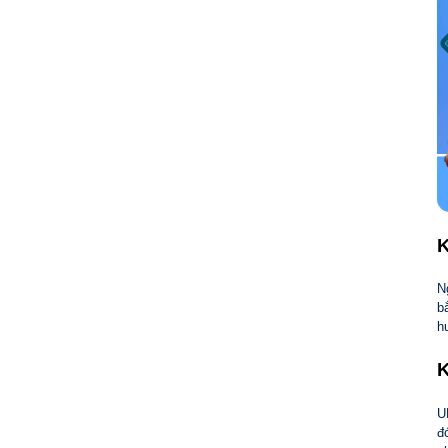
K
N
b
h
K
U
đ