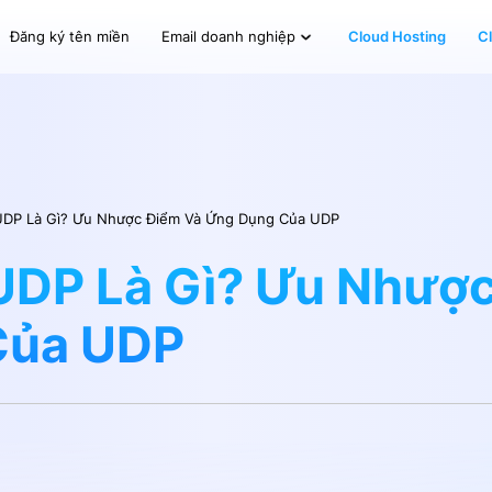
Đăng ký tên miền
Cloud Hosting
C
Email doanh nghiệp
UDP Là Gì? Ưu Nhược Điểm Và Ứng Dụng Của UDP
UDP Là Gì? Ưu Nhượ
Của UDP