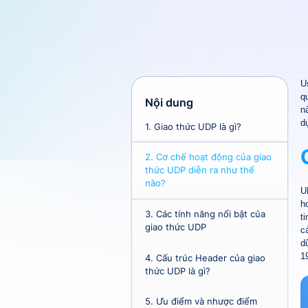
U
q
Nội dung
n
d
1.
Giao thức UDP là gì?
2.
Cơ chế hoạt động của giao
thức UDP diễn ra như thế
nào?
U
h
3.
Các tính năng nổi bật của
t
giao thức UDP
c
d
1
4.
Cấu trúc Header của giao
thức UDP là gì?
5.
Ưu điểm và nhược điểm