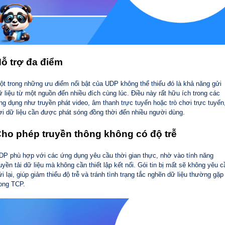
ỗ trợ đa điểm
ột trong những ưu điểm nổi bật của UDP không thể thiếu đó là khả năng gửi
ữ liệu từ một nguồn đến nhiều đích cùng lúc. Điều này rất hữu ích trong các
ng dụng như truyền phát video, âm thanh trực tuyến hoặc trò chơi trực tuyến
ơi dữ liệu cần được phát sóng đồng thời đến nhiều người dùng.
ho phép truyền thông không có độ trễ
DP phù hợp với các ứng dụng yêu cầu thời gian thực, nhờ vào tính năng
ruyền tải dữ liệu mà không cần thiết lập kết nối. Gói tin bị mất sẽ không yêu c
ửi lại, giúp giảm thiểu độ trễ và tránh tình trạng tắc nghẽn dữ liệu thường gặp
rong TCP.