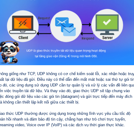
hông giống như TCP, UDP không có cơ chế kiểm soát lỗi, xác nhận hoặc tru
uất lại dữ liệu đã gửi. Điều này có thể dẫn đến mất mát hoặc sai thứ tự gói ti
o đó, các ứng dụng sử dụng UDP cần tự quản lý và xử lý các vấn đề liên qu
ến việc truyền tải dữ liệu. Và thay vào đó, giao thức UDP sẽ tập chung vào
iệc đóng gói dữ liệu vào các gói tin (datagram) và gửi trực tiếp đến máy đích
à không cần thiết lập kết nối giữa các thiết bị.
iao thức UDP thường được ứng dụng trong những lĩnh vực yêu cầu tốc độ
hản hồi nhanh và đảm bảo độ tin cậy, chẳng hạn như trò chơi trực tuyến,
treaming video, Voice over IP (VoIP) và các dịch vụ thời gian thực khác.