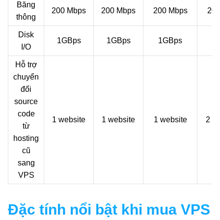
Băng
200 Mbps
200 Mbps
200 Mbps
200
thông
Disk
1GBps
1GBps
1GBps
1
I/O
Hỗ trợ
chuyển
đổi
source
code
1 website
1 website
1 website
2 w
từ
hosting
cũ
sang
VPS
Đặc tính nổi bật khi mua VPS