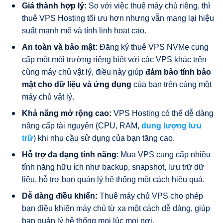
Giá thành hợp lý:
So với việc thuê máy chủ riêng, thì
thuê VPS Hosting tối ưu hơn nhưng vẫn mang lại hiệu
suất mạnh mẽ và tính linh hoạt cao.
An toàn và bảo mật:
Đăng ký thuê VPS NVMe cung
cấp một môi trường riêng biệt với các VPS khác trên
cùng máy chủ vật lý, điều này giúp
đảm bảo tính bảo
mật cho dữ liệu và ứng dụng
của bạn trên cùng một
máy chủ vật lý.
Khả năng mở rộng cao:
VPS Hosting có thể dễ dàng
nâng cấp tài nguyên (CPU, RAM,
dung lượng lưu
trữ
) khi nhu cầu sử dụng của bạn tăng cao.
Hỗ trợ đa dạng tính năng
: Mua VPS cung cấp nhiều
tính năng hữu ích như backup, snapshot, lưu trữ dữ
liệu, hỗ trợ bạn quản lý hệ thống một cách hiệu quả.
Dễ dàng điều khiển:
Thuê máy chủ VPS cho phép
bạn điều khiển máy chủ từ xa một cách dễ dàng, giúp
bạn quản lý hệ thống mọi lúc mọi nơi.