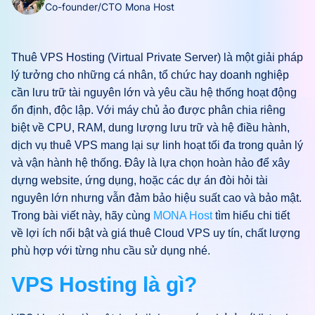
Co-founder/CTO Mona Host
Thuê VPS Hosting (Virtual Private Server) là một giải pháp
lý tưởng cho những cá nhân, tổ chức hay doanh nghiệp
cần lưu trữ tài nguyên lớn và yêu cầu hệ thống hoạt động
ổn định, độc lập. Với máy chủ ảo được phân chia riêng
biệt về CPU, RAM, dung lượng lưu trữ và hệ điều hành,
dịch vụ thuê VPS mang lại sự linh hoạt tối đa trong quản lý
và vận hành hệ thống. Đây là lựa chọn hoàn hảo để xây
dựng website, ứng dụng, hoặc các dự án đòi hỏi tài
nguyên lớn nhưng vẫn đảm bảo hiệu suất cao và bảo mật.
Trong bài viết này, hãy cùng
MONA Host
tìm hiểu chi tiết
về lợi ích nổi bật và giá thuê Cloud VPS uy tín, chất lượng
phù hợp với từng nhu cầu sử dụng nhé.
VPS Hosting là gì?