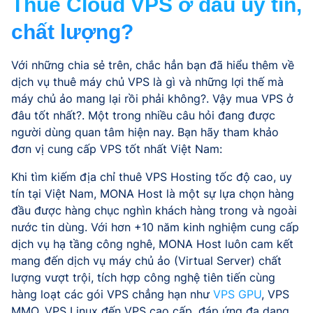
Thuê Cloud VPS ở đâu uy tín,
chất lượng?
Với những chia sẻ trên, chắc hẳn bạn đã hiểu thêm về
dịch vụ thuê máy chủ VPS là gì và những lợi thế mà
máy chủ ảo mang lại rồi phải không?. Vậy mua VPS ở
đâu tốt nhất?. Một trong nhiều câu hỏi đang được
người dùng quan tâm hiện nay. Bạn hãy tham khảo
đơn vị cung cấp VPS tốt nhất Việt Nam:
Khi tìm kiếm địa chỉ thuê VPS Hosting tốc độ cao, uy
tín tại Việt Nam, MONA Host là một sự lựa chọn hàng
đầu được hàng chục nghìn khách hàng trong và ngoài
nước tin dùng. Với hơn +10 năm kinh nghiệm cung cấp
dịch vụ hạ tầng công nghê, MONA Host luôn cam kết
mang đến dịch vụ máy chủ ảo (Virtual Server) chất
lượng vượt trội, tích hợp công nghệ tiên tiến cùng
hàng loạt các gói VPS chẳng hạn như
VPS GPU
, VPS
MMO, VPS Linux đến VPS cao cấp, đáp ứng đa dạng