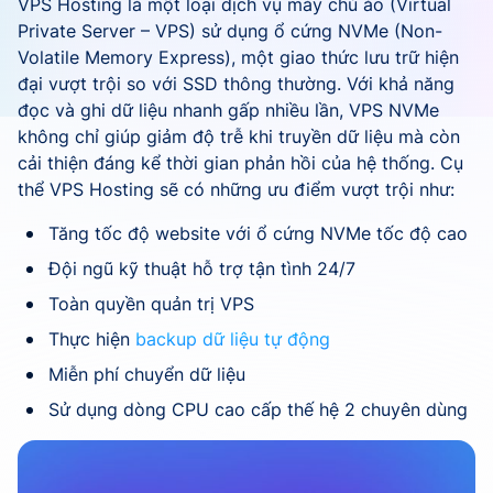
VPS Hosting là một loại dịch vụ máy chủ ảo (Virtual
Private Server – VPS) sử dụng ổ cứng NVMe (Non-
Volatile Memory Express), một giao thức lưu trữ hiện
đại vượt trội so với SSD thông thường. Với khả năng
đọc và ghi dữ liệu nhanh gấp nhiều lần, VPS NVMe
không chỉ giúp giảm độ trễ khi truyền dữ liệu mà còn
cải thiện đáng kể thời gian phản hồi của hệ thống. Cụ
thể VPS Hosting sẽ có những ưu điểm vượt trội như:
Tăng tốc độ website với ổ cứng NVMe tốc độ cao
Đội ngũ kỹ thuật hỗ trợ tận tình 24/7
Toàn quyền quản trị VPS
Thực hiện
backup dữ liệu tự động
Miễn phí chuyển dữ liệu
Sử dụng dòng CPU cao cấp thế hệ 2 chuyên dùng