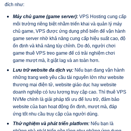
đích như:
Máy chủ game (game server):
VPS Hosting cung cấp
môi trường riêng biệt nhằm triển khai và quản lý máy
chủ game, VPS được ứng dụng phổ biến để vận hành
game server nhờ khả năng cung cấp hiệu suất cao, độ
ổn định và khả năng tùy chỉnh. Do đó, người chơi
game thuê VPS treo game để có trải nghiệm chơi
game mượt mà, ít giật lag và an toàn hơn.
Lưu trữ website đa dịch vụ:
Nếu bạn đang vận hành
những trang web yêu cầu tài nguyên lớn như website
thương mại điện tử, website giáo dục hay website
doanh nghiệp có lưu lượng truy cập cao. Thì thuê VPS
NVMe chính là giải pháp tối ưu để lưu trữ, đảm bảo
website của bạn hoạt động ổn định, mượt mà, đáp
ứng tốt nhu cầu truy cập của người dùng.
Thử nghiệm và phát triển platform:
Nếu bạn là
những nhà phát triển nền tảng như những ứng dụng