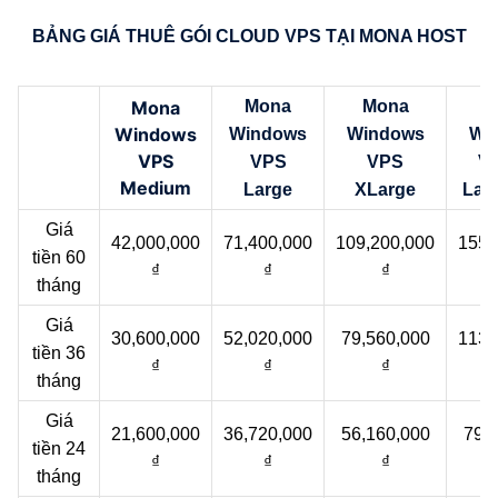
BẢNG GIÁ THUÊ GÓI CLOUD VPS TẠI MONA HOST
Mona
Mona
Mona
M
Windows
Windows
Windows
Wi
VPS
VPS
VPS
VP
Medium
Large
XLarge
Lar
Giá
42,000,000
71,400,000
109,200,000
155,
tiền 60
₫
₫
₫
tháng
Giá
30,600,000
52,020,000
79,560,000
113,
tiền 36
₫
₫
₫
tháng
Giá
21,600,000
36,720,000
56,160,000
79,
tiền 24
₫
₫
₫
tháng