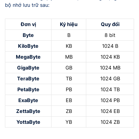
bộ nhớ lưu trữ sau:
Đơn vị
Ký hiệu
Quy đổi
Byte
B
8 bit
KiloByte
KB
1024 B
MegaByte
MB
1024 KB
GigaByte
GB
1024 MB
TeraByte
TB
1024 GB
PetaByte
PB
1024 TB
ExaByte
EB
1024 PB
ZettaByte
ZB
1024 EB
YottaByte
YB
1024 ZB