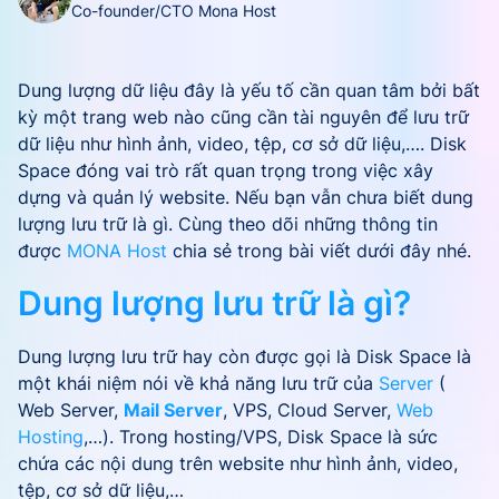
Co-founder/CTO Mona Host
Dung lượng dữ liệu đây là yếu tố cần quan tâm bởi bất
kỳ một trang web nào cũng cần tài nguyên để lưu trữ
dữ liệu như hình ảnh, video, tệp, cơ sở dữ liệu,…. Disk
Space đóng vai trò rất quan trọng trong việc xây
dựng và quản lý website. Nếu bạn vẫn chưa biết dung
lượng lưu trữ là gì. Cùng theo dõi những thông tin
được
MONA Host
chia sẻ trong bài viết dưới đây nhé.
Dung lượng lưu trữ là gì?
Dung lượng lưu trữ hay còn được gọi là Disk Space là
một khái niệm nói về khả năng lưu trữ của
Server
(
Web Server,
Mail Server
, VPS, Cloud Server,
Web
Hosting
,…). Trong hosting/VPS, Disk Space là sức
chứa các nội dung trên website như hình ảnh, video,
tệp, cơ sở dữ liệu,…