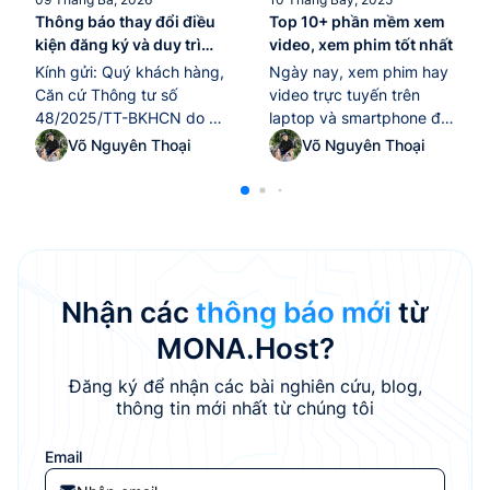
Thông báo thay đổi điều
Top 10+ phần mềm xem
kiện đăng ký và duy trì
video, xem phim tốt nhất
tên miền “.edu.vn” kể từ
Kính gửi: Quý khách hàng,
Ngày nay, xem phim hay
ngày 10/02/2026
Căn cứ Thông tư số
video trực tuyến trên
48/2025/TT-BKHCN do Bộ
laptop và smartphone đã
Khoa học và Công nghệ
trở thành thói quen giải trí
Võ Nguyên Thoại
Võ Nguyên Thoại
ban hành ngày
quen thuộc của nhiều
25/12/2025, có hiệu lực thi
người. Tuy nhiên, để tận
hành từ ngày 10/02/2026,
hưởng trọn vẹn chất lượng
quy định về quản lý và sử
hình ảnh và âm thanh, việc
dụng tài nguyên Internet
lựa chọn một phần mềm
tại Việt Nam (bao gồm tên
xem video tốt nhất là yếu
miền “.vn”, địa chỉ IP, ASN),
tố không thể thiếu.
Nhận các
thông báo mới
từ
MONA Host...
Trong...
MONA.Host?
Đăng ký để nhận các bài nghiên cứu, blog,
thông tin mới nhất từ chúng tôi
Email