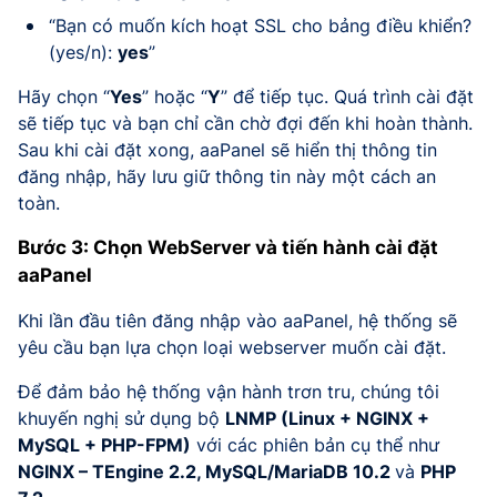
“Bạn có muốn kích hoạt SSL cho bảng điều khiển?
(yes/n):
yes
”
Hãy chọn “
Yes
” hoặc “
Y
” để tiếp tục. Quá trình cài đặt
sẽ tiếp tục và bạn chỉ cần chờ đợi đến khi hoàn thành.
Sau khi cài đặt xong, aaPanel sẽ hiển thị thông tin
đăng nhập, hãy lưu giữ thông tin này một cách an
toàn.
Bước 3: Chọn WebServer và tiến hành cài đặt
aaPanel
Khi lần đầu tiên đăng nhập vào aaPanel, hệ thống sẽ
yêu cầu bạn lựa chọn loại webserver muốn cài đặt.
Để đảm bảo hệ thống vận hành trơn tru, chúng tôi
khuyến nghị sử dụng bộ
LNMP (Linux + NGINX +
MySQL + PHP-FPM)
với các phiên bản cụ thể như
NGINX – TEngine 2.2, MySQL/MariaDB 10.2
và
PHP