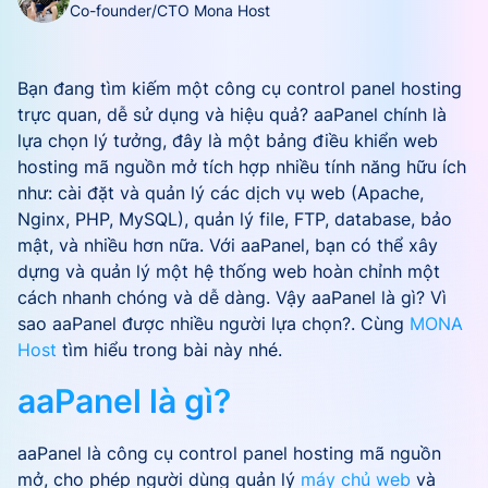
Co-founder/CTO Mona Host
Bạn đang tìm kiếm một công cụ control panel hosting
trực quan, dễ sử dụng và hiệu quả? aaPanel chính là
lựa chọn lý tưởng, đây là một bảng điều khiển web
hosting mã nguồn mở tích hợp nhiều tính năng hữu ích
như: cài đặt và quản lý các dịch vụ web (Apache,
Nginx, PHP, MySQL), quản lý file, FTP, database, bảo
mật, và nhiều hơn nữa. Với aaPanel, bạn có thể xây
dựng và quản lý một hệ thống web hoàn chỉnh một
cách nhanh chóng và dễ dàng. Vậy aaPanel là gì? Vì
sao aaPanel được nhiều người lựa chọn?. Cùng
MONA
Host
tìm hiểu trong bài này nhé.
aaPanel là gì?
aaPanel là công cụ control panel hosting mã nguồn
mở, cho phép người dùng quản lý
máy chủ web
và