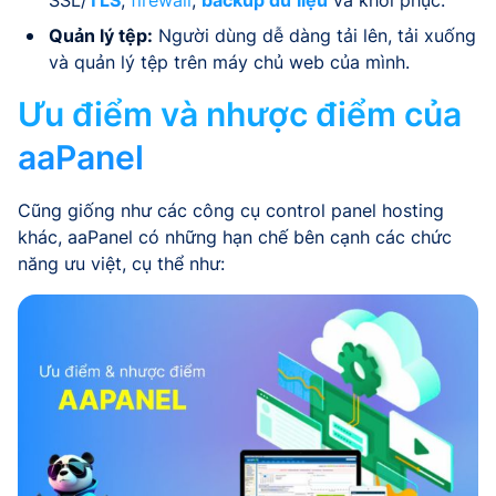
SSL/
TLS
,
firewall
,
backup dữ liệu
và khôi phục.
Quản lý tệp:
Người dùng dễ dàng tải lên, tải xuống
và quản lý tệp trên máy chủ web của mình.
Ưu điểm và nhược điểm của
aaPanel
Cũng giống như các công cụ control panel hosting
khác, aaPanel có những hạn chế bên cạnh các chức
năng ưu việt, cụ thể như: