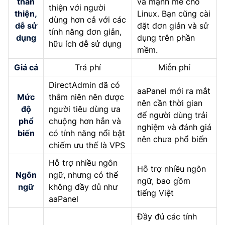
thân
và mạnh mẽ cho
thiện với người
thiện,
Linux. Bạn cũng cài
dùng hơn cả với các
dễ sử
đặt đơn giản và sử
tính năng đơn giản,
dụng
dụng trên phần
hữu ích dễ sử dụng
mềm.
Giá cả
Trả phí
Miễn phí
DirectAdmin đã có
aaPanel mới ra mắt
Mức
thâm niên nên được
nên cần thời gian
độ
người tiêu dùng ưa
để người dùng trải
phổ
chuộng hơn hẳn và
nghiệm và đánh giá
biến
có tính năng nổi bật
nên chưa phổ biến
chiếm ưu thế là VPS
Hỗ trợ nhiều ngôn
Hỗ trợ nhiều ngôn
Ngôn
ngữ, nhưng có thể
ngữ, bao gồm
ngữ
không đầy đủ như
tiếng Việt
aaPanel
Đầy đủ các tính