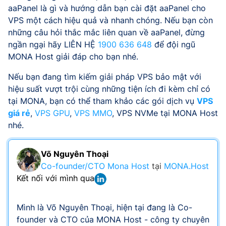
aaPanel là gì và hướng dẫn bạn cài đặt aaPanel cho
VPS một cách hiệu quả và nhanh chóng. Nếu bạn còn
những câu hỏi thắc mắc liên quan về aaPanel, đừng
ngần ngại hãy LIÊN HỆ
1900 636 648
để đội ngũ
MONA Host giải đáp cho bạn nhé.
Nếu bạn đang tìm kiếm giải pháp VPS bảo mật với
hiệu suất vượt trội cùng những tiện ích đi kèm chỉ có
tại MONA, bạn có thể tham khảo các gói dịch vụ
VPS
giá rẻ
,
VPS GPU
,
VPS MMO
, VPS NVMe tại MONA Host
nhé.
Võ Nguyên Thoại
Co-founder/CTO Mona Host
tại
MONA.Host
Kết nối với mình qua
Mình là Võ Nguyên Thoại, hiện tại đang là Co-
founder và CTO của MONA Host - công ty chuyên