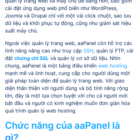
quản lý trang web và máy chủ dễ dàng hơn, bao gồm
cài đặt ứng dụng web phổ biến như WordPress,
Joomla và Drupal chỉ với một vài click chuột, sao lưu
dữ liệu và khôi phục tự động, cũng như giám sát hiệu
suất máy chủ.
Ngoài việc quản lý trang web, aaPanel còn hỗ trợ các
tính năng nâng cao như truy cập
SSH
, quản lý FTP, cài
đặt
chứng chỉ SSL
và quản lý cơ sở dữ liệu. Nhìn
chung, aaPanel là một bảng điều khiển
web hosting
mạnh mẽ và linh hoạt, cung cấp cho người dùng một
giải pháp toàn diện để quản lý trang web. Với giao
diện thân thiện với người dùng và bộ tính năng rộng
lớn, đây là một lựa chọn tuyệt vời cho cả người mới
bắt đầu và người có kinh nghiệm muốn đơn giản hóa
quá trình quản lý web hosting.
Chức năng của aaPanel là
gì?