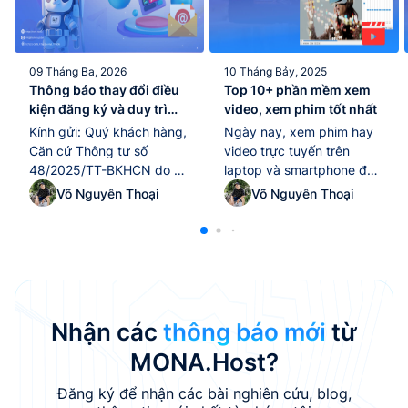
09 Tháng Ba, 2026
10 Tháng Bảy, 2025
Thông báo thay đổi điều
Top 10+ phần mềm xem
kiện đăng ký và duy trì
video, xem phim tốt nhất
tên miền “.edu.vn” kể từ
Kính gửi: Quý khách hàng,
Ngày nay, xem phim hay
ngày 10/02/2026
Căn cứ Thông tư số
video trực tuyến trên
48/2025/TT-BKHCN do Bộ
laptop và smartphone đã
Khoa học và Công nghệ
trở thành thói quen giải trí
Võ Nguyên Thoại
Võ Nguyên Thoại
ban hành ngày
quen thuộc của nhiều
25/12/2025, có hiệu lực thi
người. Tuy nhiên, để tận
hành từ ngày 10/02/2026,
hưởng trọn vẹn chất lượng
quy định về quản lý và sử
hình ảnh và âm thanh, việc
dụng tài nguyên Internet
lựa chọn một phần mềm
tại Việt Nam (bao gồm tên
xem video tốt nhất là yếu
miền “.vn”, địa chỉ IP, ASN),
tố không thể thiếu.
Nhận các
thông báo mới
từ
MONA Host...
Trong...
MONA.Host?
Đăng ký để nhận các bài nghiên cứu, blog,