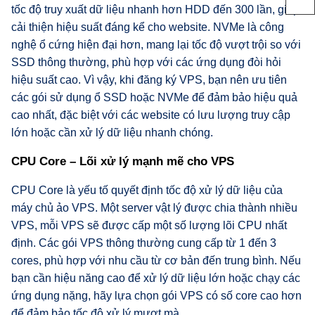
tốc độ truy xuất dữ liệu nhanh hơn HDD đến 300 lần, giúp
cải thiện hiệu suất đáng kể cho website. NVMe là công
nghệ ổ cứng hiện đại hơn, mang lại tốc độ vượt trội so với
SSD thông thường, phù hợp với các ứng dụng đòi hỏi
hiệu suất cao. Vì vậy, khi đăng ký VPS, bạn nên ưu tiên
các gói sử dụng ổ SSD hoặc NVMe để đảm bảo hiệu quả
cao nhất, đặc biệt với các website có lưu lượng truy cập
lớn hoặc cần xử lý dữ liệu nhanh chóng.
CPU Core – Lõi xử lý mạnh mẽ cho VPS
CPU Core là yếu tố quyết định tốc độ xử lý dữ liệu của
máy chủ ảo VPS. Một server vật lý được chia thành nhiều
VPS, mỗi VPS sẽ được cấp một số lượng lõi CPU nhất
định. Các gói VPS thông thường cung cấp từ 1 đến 3
cores, phù hợp với nhu cầu từ cơ bản đến trung bình. Nếu
bạn cần hiệu năng cao để xử lý dữ liệu lớn hoặc chạy các
ứng dụng nặng, hãy lựa chọn gói VPS có số core cao hơn
để đảm bảo tốc độ xử lý mượt mà.