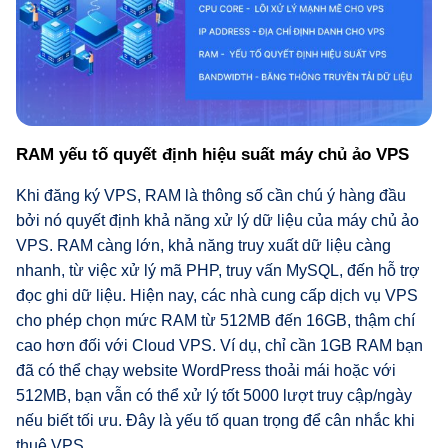
RAM yếu tố quyết định hiệu suất máy chủ ảo VPS
Khi đăng ký VPS, RAM là thông số cần chú ý hàng đầu
bởi nó quyết định khả năng xử lý dữ liệu của máy chủ ảo
VPS. RAM càng lớn, khả năng truy xuất dữ liệu càng
nhanh, từ việc xử lý mã PHP, truy vấn MySQL, đến hỗ trợ
đọc ghi dữ liệu. Hiện nay, các nhà cung cấp dịch vụ VPS
cho phép chọn mức RAM từ 512MB đến 16GB, thậm chí
cao hơn đối với Cloud VPS. Ví dụ, chỉ cần 1GB RAM bạn
đã có thể chạy website WordPress thoải mái hoặc với
512MB, bạn vẫn có thể xử lý tốt 5000 lượt truy cập/ngày
nếu biết tối ưu. Đây là yếu tố quan trọng để cân nhắc khi
thuê VPS.