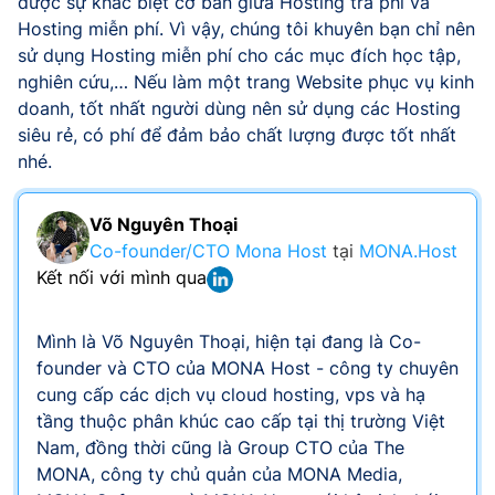
được sự khác biệt cơ bản giữa Hosting trả phí và
Hosting miễn phí. Vì vậy, chúng tôi khuyên bạn chỉ nên
sử dụng Hosting miễn phí cho các mục đích học tập,
nghiên cứu,… Nếu làm một trang Website phục vụ kinh
doanh, tốt nhất người dùng nên sử dụng các Hosting
siêu rẻ, có phí để đảm bảo chất lượng được tốt nhất
nhé.
Võ Nguyên Thoại
Co-founder/CTO Mona Host
tại
MONA.Host
Kết nối với mình qua
Mình là Võ Nguyên Thoại, hiện tại đang là Co-
founder và CTO của MONA Host - công ty chuyên
cung cấp các dịch vụ cloud hosting, vps và hạ
tầng thuộc phân khúc cao cấp tại thị trường Việt
Nam, đồng thời cũng là Group CTO của The
MONA, công ty chủ quản của MONA Media,