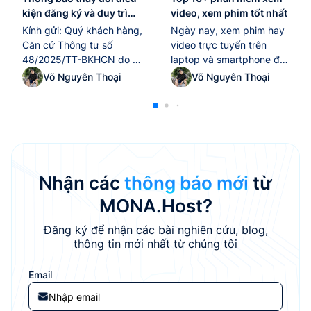
kiện đăng ký và duy trì
video, xem phim tốt nhất
tên miền “.edu.vn” kể từ
Kính gửi: Quý khách hàng,
Ngày nay, xem phim hay
ngày 10/02/2026
Căn cứ Thông tư số
video trực tuyến trên
48/2025/TT-BKHCN do Bộ
laptop và smartphone đã
Khoa học và Công nghệ
trở thành thói quen giải trí
Võ Nguyên Thoại
Võ Nguyên Thoại
ban hành ngày
quen thuộc của nhiều
25/12/2025, có hiệu lực thi
người. Tuy nhiên, để tận
hành từ ngày 10/02/2026,
hưởng trọn vẹn chất lượng
quy định về quản lý và sử
hình ảnh và âm thanh, việc
dụng tài nguyên Internet
lựa chọn một phần mềm
tại Việt Nam (bao gồm tên
xem video tốt nhất là yếu
miền “.vn”, địa chỉ IP, ASN),
tố không thể thiếu.
Nhận các
thông báo mới
từ
MONA Host...
Trong...
MONA.Host?
Đăng ký để nhận các bài nghiên cứu, blog,
thông tin mới nhất từ chúng tôi
Email