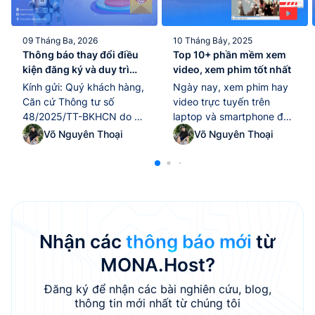
09 Tháng Ba, 2026
10 Tháng Bảy, 2025
Thông báo thay đổi điều
Top 10+ phần mềm xem
kiện đăng ký và duy trì
video, xem phim tốt nhất
tên miền “.edu.vn” kể từ
Kính gửi: Quý khách hàng,
Ngày nay, xem phim hay
ngày 10/02/2026
Căn cứ Thông tư số
video trực tuyến trên
48/2025/TT-BKHCN do Bộ
laptop và smartphone đã
Khoa học và Công nghệ
trở thành thói quen giải trí
Võ Nguyên Thoại
Võ Nguyên Thoại
ban hành ngày
quen thuộc của nhiều
25/12/2025, có hiệu lực thi
người. Tuy nhiên, để tận
hành từ ngày 10/02/2026,
hưởng trọn vẹn chất lượng
quy định về quản lý và sử
hình ảnh và âm thanh, việc
dụng tài nguyên Internet
lựa chọn một phần mềm
tại Việt Nam (bao gồm tên
xem video tốt nhất là yếu
miền “.vn”, địa chỉ IP, ASN),
tố không thể thiếu.
Nhận các
thông báo mới
từ
MONA Host...
Trong...
MONA.Host?
Đăng ký để nhận các bài nghiên cứu, blog,
thông tin mới nhất từ chúng tôi