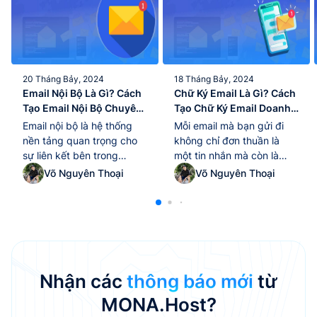
20 Tháng Bảy, 2024
18 Tháng Bảy, 2024
Email Nội Bộ Là Gì? Cách
Chữ Ký Email Là Gì? Cách
Tạo Email Nội Bộ Chuyên
Tạo Chữ Ký Email Doanh
Nghiệp Nhanh Chóng
Nghiệp Chuyên Nghiệp
Email nội bộ là hệ thống
Mỗi email mà bạn gửi đi
nền tảng quan trọng cho
không chỉ đơn thuần là
sự liên kết bên trong
một tin nhắn mà còn là
doanh nghiệp và tối ưu
một cơ hội để bạn truyền
Võ Nguyên Thoại
Võ Nguyên Thoại
hóa quy trình làm việc.
tải hình ảnh thương hiệu
Bạn có thể sử dụng mail
của mình đến với đối tác.
nội bộ không chỉ để gửi tin
Và chữ ký email là một
nhắn nhanh chóng mà còn
trong những yếu tố quan
để tổ chức cuộc họp, chia
trọng giúp bạn có thể gây
sẻ tài liệu và thúc...
ấn tượng với người...
Nhận các
thông báo mới
từ
MONA.Host?