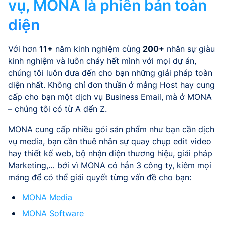
vụ, MONA là phiên bản toàn
diện
Với hơn
11+
năm kinh nghiệm cùng
200+
nhân sự giàu
kinh nghiệm và luôn cháy hết mình với mọi dự án,
chúng tôi luôn đưa đến cho bạn những giải pháp toàn
diện nhất. Không chỉ đơn thuần ở mảng Host hay cung
cấp cho bạn một dịch vụ Business Email, mà ở MONA
– chúng tôi có từ A đến Z.
MONA cung cấp nhiều gói sản phẩm như bạn cần
dịch
vụ media
, bạn cần thuê nhân sự
quay chụp edit video
hay
thiết kế web
,
bộ nhận diện thương hiệu
,
giải pháp
Marketing
,… bởi vì MONA có hẳn 3 công ty, kiêm mọi
mảng để có thể giải quyết từng vấn đề cho bạn:
MONA Media
MONA Software