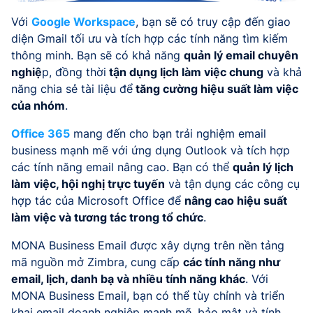
Với
Google Workspace
, bạn sẽ có truy cập đến giao
diện Gmail tối ưu và tích hợp các tính năng tìm kiếm
thông minh. Bạn sẽ có khả năng
quản lý email chuyên
nghiệ
p, đồng thời
tận dụng lịch làm việc chung
và khả
năng chia sẻ tài liệu để
tăng cường hiệu suất làm việc
của nhóm
.
Office 365
mang đến cho bạn trải nghiệm email
business mạnh mẽ với ứng dụng Outlook và tích hợp
các tính năng email nâng cao. Bạn có thể
quản lý lịch
làm việc, hội nghị trực tuyến
và tận dụng các công cụ
hợp tác của Microsoft Office để
nâng cao hiệu suất
làm việc và tương tác trong tổ chức
.
MONA Business Email được xây dựng trên nền tảng
mã nguồn mở Zimbra, cung cấp
các tính năng như
email, lịch, danh bạ và nhiều tính năng khác
. Với
MONA Business Email, bạn có thể tùy chỉnh và triển
khai email doanh nghiệp mạnh mẽ, bảo mật và tính