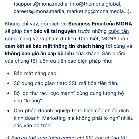
(
support@mona.media
,
info@themona.global
,
careers@mona.media
,
marketing@mona.media
…).
Không chỉ vậy, gói dịch vụ
Business Email của MONA
sẽ giúp bạn
bảo vệ tài nguyên
trước những
cuộc tấn
công mạng
và
vi phạm dữ liệu
. Đặc biệt, MONA luôn
cam kết sẽ bảo mật thông tin khách hàng
tới cùng và
không bao giờ ăn cắp dữ liệu
của khách. Sản phẩm
của chúng tôi luôn ưu tiên các biện pháp như:
Bảo mật nâng cao.
Sử dụng các giao thức SSL mã hóa tiên tiến.
Bộ lọc thư rác “cực mạnh” cùng dung lượng bộ
nhớ “khủng”.
Cho phép doanh nghiệp thực hiện các chiến dịch
kinh doanh, Marketing mà không phải lo nghĩ nhiều
các vấn đề trên.
-> Bạn có thể
xem thêm chứng chỉ SSL của chúng tôi