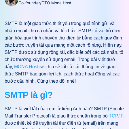
Co-founder/CTO Mona Host
SMTP là một giao thức thiết yếu trong quá trình gửi và
nhận email cho cá nhân và tổ chức. SMTP có vai trò đơn
giản hóa quy trình chuyển thư điện tử bằng cách quy định
các bước truyền tải qua mạng một cách rõ ràng. Hiện nay,
SMTP được sử dụng rộng rãi, đặc biệt bởi các cá nhân, tổ
chức thường xuyên sử dụng email. Trong bài viết dưới
đây,
MONA Host
sẽ chia sẻ tất cả các thông tin về giao
thức SMTP, bao gồm lợi ích, cách thức hoạt động và các
bước cấu hình. Cùng theo dõi nhé!
SMTP là gì?
SMTP là viết tắt của cụm từ tiếng Anh nào? SMTP (Simple
Mail Transfer Protocol) là giao thức chuẩn trong bộ
TCP/IP
,
được thiết kế để truyền tải thư điện tử (email) trên mạng