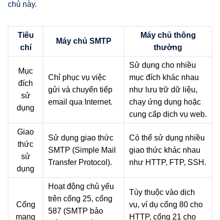
chủ này.
Tiêu
Máy chủ thông
Máy chủ SMTP
chí
thường
Sử dụng cho nhiều
Mục
Chỉ phục vụ việc
mục đích khác nhau
đích
gửi và chuyển tiếp
như lưu trữ dữ liệu,
sử
email qua Internet.
chạy ứng dụng hoặc
dụng
cung cấp dịch vụ web.
Giao
Sử dụng giao thức
Có thể sử dụng nhiều
thức
SMTP (Simple Mail
giao thức khác nhau
sử
Transfer Protocol).
như HTTP, FTP, SSH.
dụng
Hoạt động chủ yếu
Tùy thuộc vào dịch
trên cổng 25, cổng
Cổng
vụ, ví dụ cổng 80 cho
587 (SMTP bảo
mạng
HTTP, cổng 21 cho