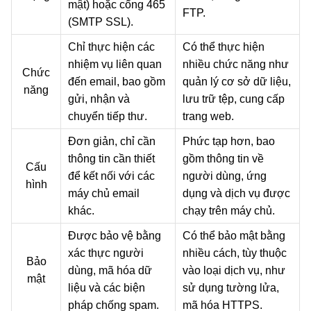
mật) hoặc cổng 465
FTP.
(SMTP SSL).
Chỉ thực hiện các
Có thể thực hiện
nhiệm vụ liên quan
nhiều chức năng như
Chức
đến email, bao gồm
quản lý cơ sở dữ liệu,
năng
gửi, nhận và
lưu trữ tệp, cung cấp
chuyển tiếp thư.
trang web.
Đơn giản, chỉ cần
Phức tạp hơn, bao
thông tin cần thiết
gồm thông tin về
Cấu
để kết nối với các
người dùng, ứng
hình
máy chủ email
dụng và dịch vụ được
khác.
chạy trên máy chủ.
Được bảo vệ bằng
Có thể bảo mật bằng
xác thực người
nhiều cách, tùy thuộc
Bảo
dùng, mã hóa dữ
vào loại dịch vụ, như
mật
liệu và các biện
sử dụng tường lửa,
pháp chống spam.
mã hóa HTTPS.