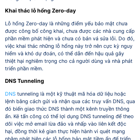
Khai thác lỗ hổng Zero-day
Lỗ hổng Zero-day là những điểm yếu bảo mật chưa
được công bố công khai, chưa được các nhà cung cấp
phần mềm phát hiện và chưa có bản vá sửa lỗi. Do đó,
việc khai thác những lỗ hổng này trở nên cực kỳ nguy
hiểm và khó dự đoán, có thể dẫn đến hậu quả gây
thiệt hại nghiêm trọng cho cả người dùng và nhà phát
triển phần mềm.
DNS Tunneling
DNS
tunneling là một kỹ thuật mã hóa dữ liệu hoặc
lệnh bằng cách gửi và nhận qua các truy vấn DNS, qua
đó biến giao thức DNS thành một kênh truyền thông
ẩn. Kẻ tấn công có thể lợi dụng DNS tunneling để theo
dõi việc mở email lừa đảo và nhấp vào liên kết độc
hại, đồng thời kẻ gian thực hiện hành vi quét mạng
nhằm phát hiện các lỗ hổng bảo mật tiềm ẩn để triển