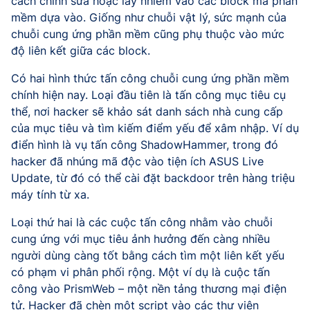
cách chỉnh sửa hoặc lây nhiễm vào các block mà phần
mềm dựa vào. Giống như chuỗi vật lý, sức mạnh của
chuỗi cung ứng phần mềm cũng phụ thuộc vào mức
độ liên kết giữa các block.
Có hai hình thức tấn công chuỗi cung ứng phần mềm
chính hiện nay. Loại đầu tiên là tấn công mục tiêu cụ
thể, nơi hacker sẽ khảo sát danh sách nhà cung cấp
của mục tiêu và tìm kiếm điểm yếu để xâm nhập. Ví dụ
điển hình là vụ tấn công ShadowHammer, trong đó
hacker đã nhúng mã độc vào tiện ích ASUS Live
Update, từ đó có thể cài đặt backdoor trên hàng triệu
máy tính từ xa.
Loại thứ hai là các cuộc tấn công nhằm vào chuỗi
cung ứng với mục tiêu ảnh hưởng đến càng nhiều
người dùng càng tốt bằng cách tìm một liên kết yếu
có phạm vi phân phối rộng. Một ví dụ là cuộc tấn
công vào PrismWeb – một nền tảng thương mại điện
tử. Hacker đã chèn một script vào các thư viện