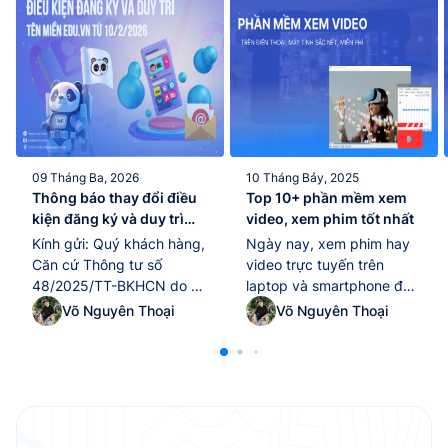
09 Tháng Ba, 2026
10 Tháng Bảy, 2025
Thông báo thay đổi điều
Top 10+ phần mềm xem
kiện đăng ký và duy trì
video, xem phim tốt nhất
tên miền “.edu.vn” kể từ
Kính gửi: Quý khách hàng,
Ngày nay, xem phim hay
ngày 10/02/2026
Căn cứ Thông tư số
video trực tuyến trên
48/2025/TT-BKHCN do Bộ
laptop và smartphone đã
Khoa học và Công nghệ
trở thành thói quen giải trí
Võ Nguyên Thoại
Võ Nguyên Thoại
ban hành ngày
quen thuộc của nhiều
25/12/2025, có hiệu lực thi
người. Tuy nhiên, để tận
hành từ ngày 10/02/2026,
hưởng trọn vẹn chất lượng
quy định về quản lý và sử
hình ảnh và âm thanh, việc
dụng tài nguyên Internet
lựa chọn một phần mềm
tại Việt Nam (bao gồm tên
xem video tốt nhất là yếu