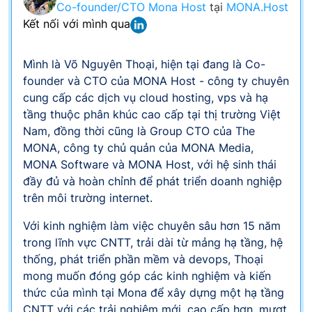
Co-founder/CTO Mona Host
tại
MONA.Host
Kết nối với mình qua
Mình là Võ Nguyên Thoại, hiện tại đang là Co-
founder và CTO của MONA Host - công ty chuyên
cung cấp các dịch vụ cloud hosting, vps và hạ
tầng thuộc phân khúc cao cấp tại thị trường Việt
Nam, đồng thời cũng là Group CTO của The
MONA, công ty chủ quản của MONA Media,
MONA Software và MONA Host, với hệ sinh thái
đầy đủ và hoàn chỉnh để phát triển doanh nghiệp
trên môi trường internet.
Với kinh nghiệm làm việc chuyên sâu hơn 15 năm
trong lĩnh vực CNTT, trải dài từ mảng hạ tầng, hệ
thống, phát triển phần mềm và devops, Thoại
mong muốn đóng góp các kinh nghiệm và kiến
thức của mình tại Mona để xây dựng một hạ tầng
CNTT với các trải nghiệm mới, cao cấp hơn, mượt