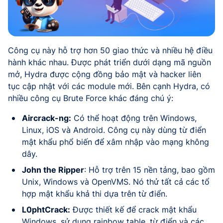
Công cụ này hỗ trợ hơn 50 giao thức và nhiều hệ điều
hành khác nhau. Được phát triển dưới dạng mã nguồn
mở, Hydra được cộng đồng bảo mật và hacker liên
tục cập nhật với các module mới. Bên cạnh Hydra, có
nhiều công cụ Brute Force khác đáng chú ý:
Aircrack-ng:
Có thể hoạt động trên Windows,
Linux, iOS và Android. Công cụ này dùng từ điển
mật khẩu phổ biến để xâm nhập vào mạng không
dây.
John the Ripper
: Hỗ trợ trên 15 nền tảng, bao gồm
Unix, Windows và OpenVMS. Nó thử tất cả các tổ
hợp mật khẩu khả thi dựa trên từ điển.
L0phtCrack:
Được thiết kế để crack mật khẩu
Windows, sử dụng rainbow table, từ điển và các