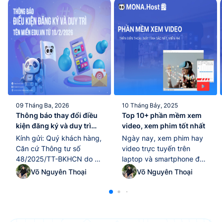
09 Tháng Ba, 2026
10 Tháng Bảy, 2025
Thông báo thay đổi điều
Top 10+ phần mềm xem
kiện đăng ký và duy trì
video, xem phim tốt nhất
tên miền “.edu.vn” kể từ
Kính gửi: Quý khách hàng,
Ngày nay, xem phim hay
ngày 10/02/2026
Căn cứ Thông tư số
video trực tuyến trên
48/2025/TT-BKHCN do Bộ
laptop và smartphone đã
Khoa học và Công nghệ
trở thành thói quen giải trí
Võ Nguyên Thoại
Võ Nguyên Thoại
ban hành ngày
quen thuộc của nhiều
25/12/2025, có hiệu lực thi
người. Tuy nhiên, để tận
hành từ ngày 10/02/2026,
hưởng trọn vẹn chất lượng
quy định về quản lý và sử
hình ảnh và âm thanh, việc
dụng tài nguyên Internet
lựa chọn một phần mềm