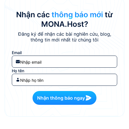
tại Việt Nam (bao gồm tên
xem video tốt nhất là yếu
miền “.vn”, địa chỉ IP, ASN),
tố không thể thiếu.
Nhận các
thông báo mới
từ
MONA Host...
Trong...
MONA.Host?
Đăng ký để nhận các bài nghiên cứu, blog,
thông tin mới nhất từ chúng tôi
Email
Họ tên
Nhận thông báo ngay