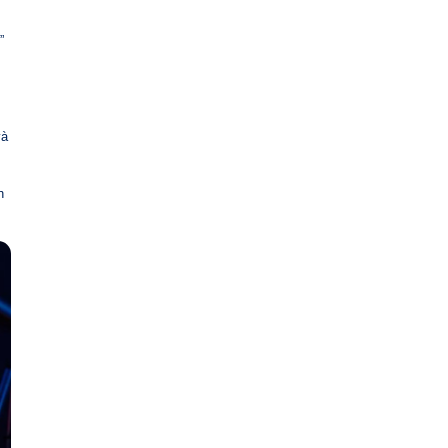
”
và
h