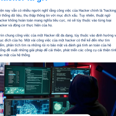
iện nay vẫn có nhiều người nghĩ rằng công việc của Hacker chính là “hacking
ệ thống dữ liệu, thu thập thông tin với mục đích xấu. Tuy nhiên, thuật ngữ
acker không hoàn toàn mang nghĩa tiêu cực, nó sẽ tùy thuộc vào từng loại
acker và động cơ thực hiện của họ.
hìn chung công việc của một Hacker rất đa dạng, tùy thuộc vào định hướng 
ục đích của họ. Một vài công việc của một hacker có thể kể đến như tìm
iếm, phân tích tìm ra những rủi ro bảo mật và đánh giá tính an toàn của hệ
hống đề xuất những giải pháp để cải thiện, phát triển các công cụ cải thiện tín
ảo mật của hệ thống.