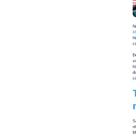
N
M
h
c
Đ
v
h
đ
c
S
n
M