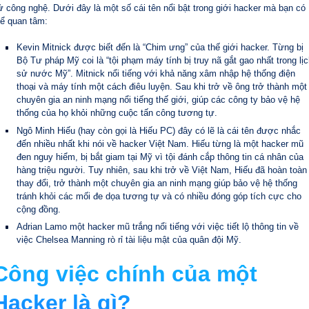
ử công nghệ. Dưới đây là một số cái tên nổi bật trong giới hacker mà bạn có
hể quan tâm:
Kevin Mitnick được biết đến là “Chim ưng” của thế giới hacker. Từng bị
Bộ Tư pháp Mỹ coi là “tội phạm máy tính bị truy nã gắt gao nhất trong lị
sử nước Mỹ”. Mitnick nổi tiếng với khả năng xâm nhập hệ thống điện
thoại và máy tính một cách điêu luyện. Sau khi trở về ông trở thành một
chuyên gia an ninh mạng nổi tiếng thế giới, giúp các công ty bảo vệ hệ
thống của họ khỏi những cuộc tấn công tương tự.
Ngô Minh Hiếu (hay còn gọi là Hiếu PC) đây có lẽ là cái tên được nhắc
đến nhiều nhất khi nói về hacker Việt Nam. Hiếu từng là một hacker mũ
đen nguy hiểm, bị bắt giam tại Mỹ vì tội đánh cắp thông tin cá nhân của
hàng triệu người. Tuy nhiên, sau khi trở về Việt Nam, Hiếu đã hoàn toàn
thay đổi, trở thành một chuyên gia an ninh mạng giúp bảo vệ hệ thống
tránh khỏi các mối đe dọa tương tự và có nhiều đóng góp tích cực cho
cộng đồng.
Adrian Lamo một hacker mũ trắng nổi tiếng với việc tiết lộ thông tin về
việc Chelsea Manning rò rỉ tài liệu mật của quân đội Mỹ.
Công việc chính của một
Hacker là gì?