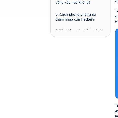
v
cũng xấu hay không?
T
6.
Cách phòng chống sự
c
thâm nhập của Hacker?
n
7.
Dấu hiệu nhận biết thiết bị
đã bị Hacker tấn công
8.
Lộ trình để trở thành
Hacker chuyên nghiệp
T
đ
m