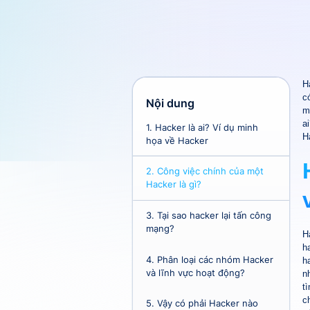
H
c
Nội dung
m
a
1.
Hacker là ai? Ví dụ minh
H
họa về Hacker
2.
Công việc chính của một
Hacker là gì?
3.
Tại sao hacker lại tấn công
mạng?
H
h
4.
Phân loại các nhóm Hacker
h
và lĩnh vực hoạt động?
n
t
c
5.
Vậy có phải Hacker nào