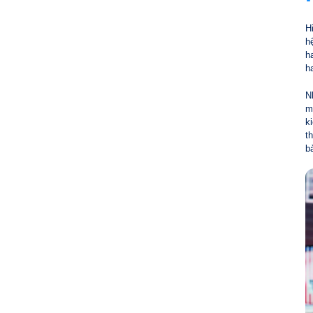
H
h
h
h
N
m
k
t
b