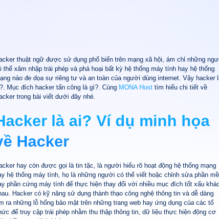
acker thuật ngữ được sử dụng phổ biến trên mạng xã hội, ám chỉ những ngư
ó thể xâm nhập trái phép và phá hoại bất kỳ hệ thống máy tính hay hệ thống
ạng nào đe dọa sự riêng tư và an toàn của người dùng internet. Vậy hacker l
i?. Mục đích hacker tấn công là gì?. Cùng
MONA Host
tìm hiểu chi tiết về
acker trong bài viết dưới đây nhé.
Hacker là ai? Ví dụ minh họa
về Hacker
acker hay còn được gọi là tin tặc, là người hiểu rõ hoạt động hệ thống mạng
ay hệ thống máy tính, họ là những người có thể viết hoặc chỉnh sửa phần m
ay phần cứng máy tính để thực hiện thay đổi với nhiều mục đích tốt xấu khá
hau. Hacker có kỹ năng sử dụng thành thạo công nghệ thông tin và dễ dàng
ìm ra những lỗ hổng bảo mật trên những trang web hay ứng dụng của các tổ
hức để truy cập trái phép nhằm thu thập thông tin, dữ liệu thực hiện động cơ