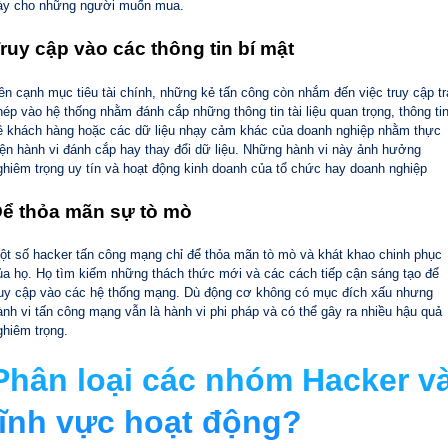
ày cho những người muốn mua.
ruy cập vào các thông tin bí mật
ên cạnh mục tiêu tài chính, những kẻ tấn công còn nhắm đến việc truy cập tr
hép vào hệ thống nhằm đánh cắp những thông tin tài liệu quan trọng, thông ti
ề khách hàng hoặc các dữ liệu nhạy cảm khác của doanh nghiệp nhằm thực
iện hành vi đánh cắp hay thay đổi dữ liệu. Những hành vi này ảnh hưởng
ghiêm trọng uy tín và hoạt động kinh doanh của tổ chức hay doanh nghiệp
ể thỏa mãn sự tò mò
ột số hacker tấn công mạng chỉ để thỏa mãn tò mò và khát khao chinh phục
ủa họ. Họ tìm kiếm những thách thức mới và các cách tiếp cận sáng tạo để
ruy cập vào các hệ thống mạng. Dù động cơ không có mục đích xấu nhưng
ành vi tấn công mạng vẫn là hành vi phi pháp và có thể gây ra nhiều hậu quả
ghiêm trọng.
Phân loại các nhóm Hacker v
lĩnh vực hoạt động?