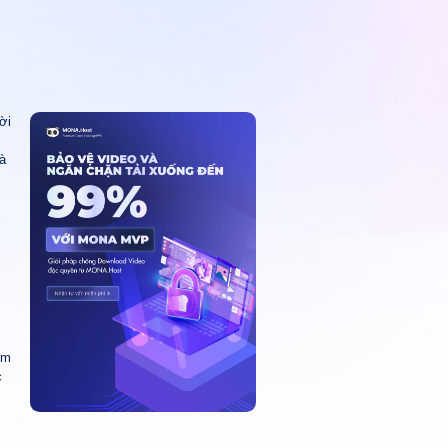
ời
à
ềm
c