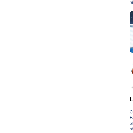
h
L
C
H
p
n