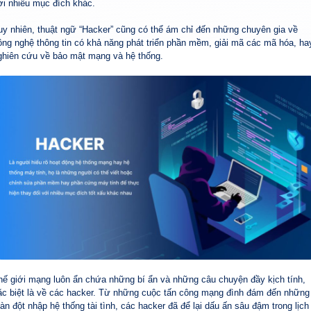
ới nhiều mục đích khác.
uy nhiên, thuật ngữ “Hacker” cũng có thể ám chỉ đến những chuyên gia về
ông nghệ thông tin có khả năng phát triển phần mềm, giải mã các mã hóa, ha
ghiên cứu về bảo mật mạng và hệ thống.
hế giới mạng luôn ẩn chứa những bí ẩn và những câu chuyện đầy kịch tính,
ặc biệt là về các hacker. Từ những cuộc tấn công mạng đình đám đến những
àn đột nhập hệ thống tài tình, các hacker đã để lại dấu ấn sâu đậm trong lịch