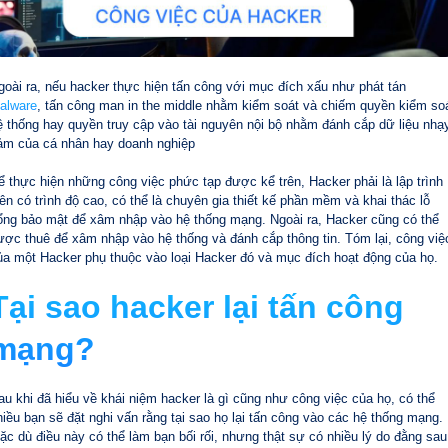
goài ra, nếu hacker thực hiện tấn công với mục đích xấu như phát tán
alware
, tấn công man in the middle nhằm kiểm soát và chiếm quyền kiểm so
ệ thống hay quyền truy cập vào tài nguyên nội bộ nhằm đánh cắp dữ liệu nhạ
ảm của cá nhân hay doanh nghiệp
ể thực hiện những công việc phức tạp được kể trên, Hacker phải là lập trình
iên có trình độ cao, có thể là chuyên gia thiết kế phần mềm và khai thác lỗ
ổng bảo mật để xâm nhập vào hệ thống mạng. Ngoài ra, Hacker cũng có thể
ược thuê để xâm nhập vào hệ thống và đánh cắp thông tin. Tóm lại, công việ
ủa một Hacker phụ thuộc vào loại Hacker đó và mục đích hoạt động của họ.
Tại sao hacker lại tấn công
mạng?
au khi đã hiểu về khái niệm hacker là gì cũng như công việc của họ, có thể
hiều bạn sẽ đặt nghi vấn rằng tại sao họ lại tấn công vào các hệ thống mạng.
ặc dù điều này có thể làm bạn bối rối, nhưng thật sự có nhiều lý do đằng sau