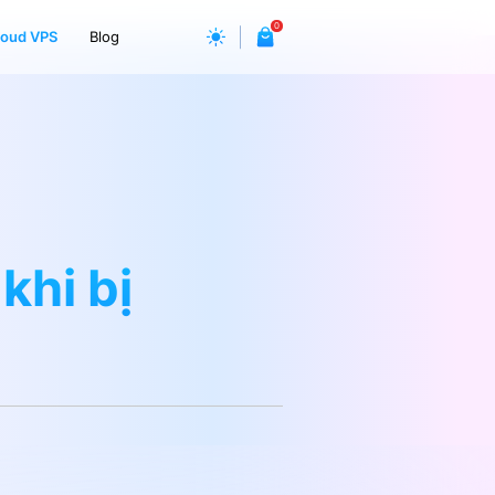
0
loud VPS
Blog
khi bị