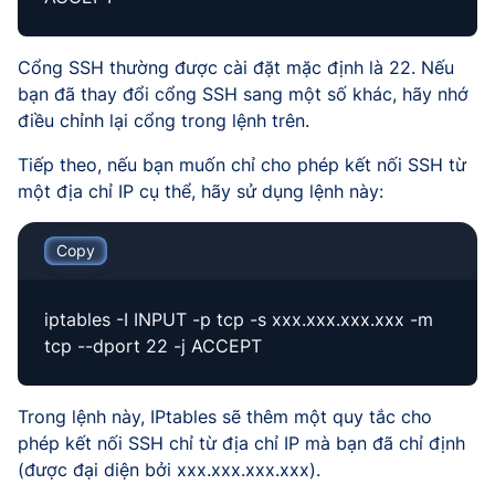
Cổng SSH thường được cài đặt mặc định là 22. Nếu
bạn đã thay đổi cổng SSH sang một số khác, hãy nhớ
điều chỉnh lại cổng trong lệnh trên.
Tiếp theo, nếu bạn muốn chỉ cho phép kết nối SSH từ
một địa chỉ IP cụ thể, hãy sử dụng lệnh này:
Copy
iptables -I INPUT -p tcp -s xxx.xxx.xxx.xxx -m
tcp --dport 22 -j ACCEPT
Trong lệnh này, IPtables sẽ thêm một quy tắc cho
phép kết nối SSH chỉ từ địa chỉ IP mà bạn đã chỉ định
(được đại diện bởi xxx.xxx.xxx.xxx).