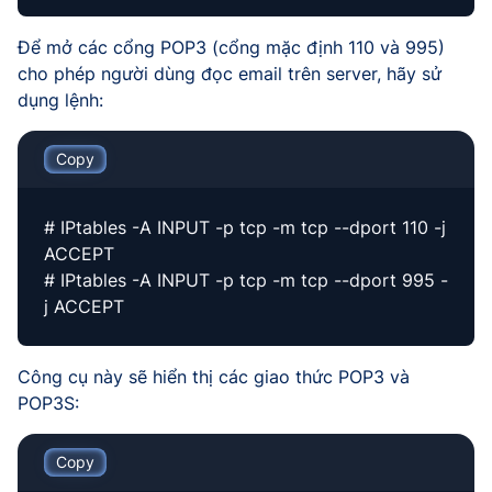
Để mở các cổng POP3 (cổng mặc định 110 và 995)
cho phép người dùng đọc email trên server, hãy sử
dụng lệnh:
Copy
# IPtables -A INPUT -p tcp -m tcp --dport 110 -j
ACCEPT
# IPtables -A INPUT -p tcp -m tcp --dport 995 -
j ACCEPT
Công cụ này sẽ hiển thị các giao thức POP3 và
POP3S:
Copy