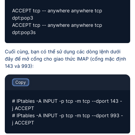
ACCEPT tcp -- anywhere anywhere tcp
dpt:pop3
ACCEPT tcp -- anywhere anywhere tcp
dpt:pop3s
Cuối cùng, bạn có thể sử dụng các dòng lệnh dưới
đây để mở cổng cho giao thức IMAP (cổng mặc định
143 và 993):
Copy
# IPtables -A INPUT -p tcp -m tcp --dport 143 -
j ACCEPT
# IPtables -A INPUT -p tcp -m tcp --dport 993 -
j ACCEPT