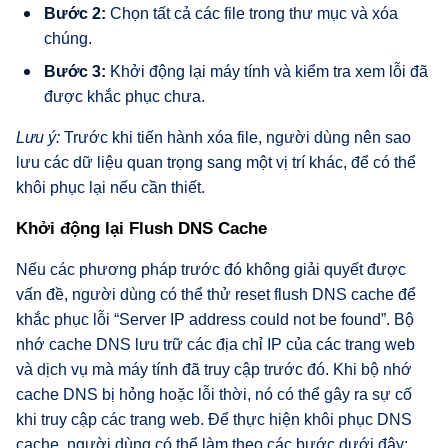
Bước 2:
Chọn tất cả các file trong thư mục và xóa
chúng.
Bước 3:
Khởi động lại máy tính và kiểm tra xem lỗi đã
được khắc phục chưa.
Lưu ý:
Trước khi tiến hành xóa file, người dùng nên sao
lưu các dữ liệu quan trọng sang một vị trí khác, để có thể
khôi phục lại nếu cần thiết.
Khởi động lại Flush DNS Cache
Nếu các phương pháp trước đó không giải quyết được
vấn đề, người dùng có thể thử reset flush DNS cache để
khắc phục lỗi “Server IP address could not be found”. Bộ
nhớ cache DNS lưu trữ các địa chỉ IP của các trang web
và dịch vụ mà máy tính đã truy cập trước đó. Khi bộ nhớ
cache DNS bị hỏng hoặc lỗi thời, nó có thể gây ra sự cố
khi truy cập các trang web. Để thực hiện khôi phục DNS
cache, người dùng có thể làm theo các bước dưới đây: