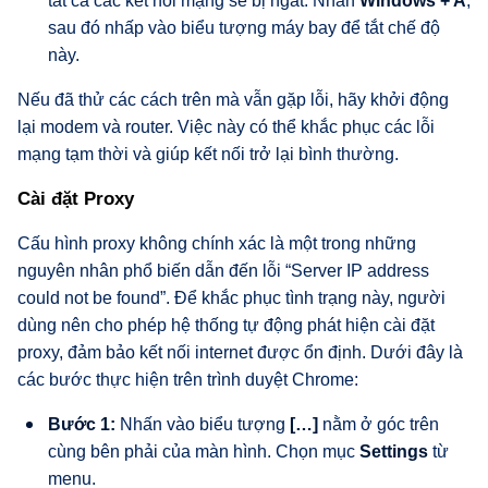
tất cả các kết nối mạng sẽ bị ngắt. Nhấn
Windows + A
,
sau đó nhấp vào biểu tượng máy bay để tắt chế độ
này.
Nếu đã thử các cách trên mà vẫn gặp lỗi, hãy khởi động
lại modem và router. Việc này có thể khắc phục các lỗi
mạng tạm thời và giúp kết nối trở lại bình thường.
Cài đặt Proxy
Cấu hình proxy không chính xác là một trong những
nguyên nhân phổ biến dẫn đến lỗi “Server IP address
could not be found”. Để khắc phục tình trạng này, người
dùng nên cho phép hệ thống tự động phát hiện cài đặt
proxy, đảm bảo kết nối internet được ổn định. Dưới đây là
các bước thực hiện trên trình duyệt Chrome:
Bước 1:
Nhấn vào biểu tượng
[…]
nằm ở góc trên
cùng bên phải của màn hình. Chọn mục
Settings
từ
menu.