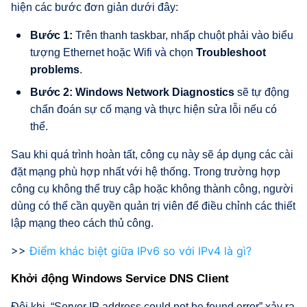
hiện các bước đơn giản dưới đây:
Bước 1:
Trên thanh taskbar, nhấp chuột phải vào biểu
tượng Ethernet hoặc Wifi và chọn
Troubleshoot
problems
.
Bước 2:
Windows Network Diagnostics
sẽ tự động
chẩn đoán sự cố mạng và thực hiện sửa lỗi nếu có
thể.
Sau khi quá trình hoàn tất, công cụ này sẽ áp dụng các cài
đặt mạng phù hợp nhất với hệ thống. Trong trường hợp
công cụ không thể truy cập hoặc không thành công, người
dùng có thể cần quyền quản trị viên để điều chỉnh các thiết
lập mạng theo cách thủ công.
>>
Điểm khác biệt giữa IPv6 so với IPv4 là gì?
Khởi động Windows Service DNS Client
Đôi khi, “Server IP address could not be found error” xảy ra