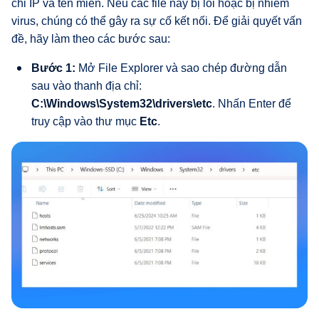
chỉ IP và tên miền. Nếu các file này bị lỗi hoặc bị nhiễm
virus, chúng có thể gây ra sự cố kết nối. Để giải quyết vấn
đề, hãy làm theo các bước sau:
Bước 1:
Mở File Explorer và sao chép đường dẫn
sau vào thanh địa chỉ:
C:\Windows\System32\drivers\etc
. Nhấn Enter để
truy cập vào thư mục
Etc
.