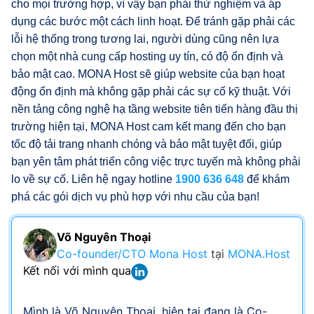
cho mọi trường hợp, vì vậy bạn phải thử nghiệm và áp
dụng các bước một cách linh hoạt. Để tránh gặp phải các
lỗi hệ thống trong tương lai, người dùng cũng nên lựa
chọn một nhà cung cấp hosting uy tín, có độ ổn định và
bảo mật cao. MONA Host sẽ giúp website của bạn hoạt
động ổn định mà không gặp phải các sự cố kỹ thuật. Với
nền tảng công nghệ hạ tầng website tiên tiến hàng đầu thị
trường hiện tại, MONA Host cam kết mang đến cho bạn
tốc độ tải trang nhanh chóng và bảo mật tuyệt đối, giúp
bạn yên tâm phát triển công việc trực tuyến mà không phải
lo về sự cố. Liên hệ ngay hotline
1900 636 648
để khám
phá các gói dịch vụ phù hợp với nhu cầu của bạn!
Võ Nguyên Thoại
Co-founder/CTO Mona Host
tại
MONA.Host
Kết nối với mình qua
Mình là Võ Nguyên Thoại, hiện tại đang là Co-