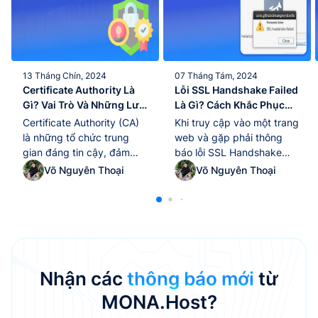
13 Tháng Chín, 2024
07 Tháng Tám, 2024
Certificate Authority Là
Lỗi SSL Handshake Failed
Gì? Vai Trò Và Những Lưu
Là Gì? Cách Khắc Phục
Ý Cần Biết Khi Đăng Ký CA
Lỗi SSL Handshake Failed
Certificate Authority (CA)
Khi truy cập vào một trang
là những tổ chức trung
web và gặp phải thông
gian đáng tin cậy, đảm
báo lỗi SSL Handshake
bảo tính xác thực và đáng
Failed, nhiều người cảm
Võ Nguyên Thoại
Võ Nguyên Thoại
tin cậy của các chứng chỉ
thấy bối rối và không biết
kỹ thuật số. CA đóng vai
phải xử lý như thế nào.
trò thiết yếu trong việc
Thông thường, lỗi này xuất
bảo vệ giao tiếp trực
hiện khi quá trình thiết lập
tuyến và xác minh danh
kết nối bảo mật giữa trình
tính. Certificate Authority
duyệt và máy chủ không
là gì? Lưu ý cần biết...
thành công,...
Nhận các
thông báo mới
từ
MONA.Host?