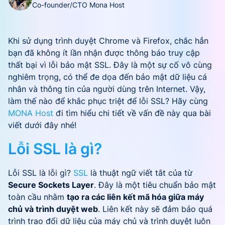
Co-founder/CTO Mona Host
Khi sử dụng trình duyệt Chrome và Firefox, chắc hẳn
bạn đã không ít lần nhận được thông báo truy cập
thất bại vì lỗi bảo mật SSL. Đây là một sự cố vô cùng
nghiêm trọng, có thể đe dọa đến bảo mật dữ liệu cá
nhân và thông tin của người dùng trên Internet. Vậy,
làm thế nào để khắc phục triệt để lỗi SSL? Hãy cùng
MONA Host
đi tìm hiểu chi tiết về vấn đề này qua bài
viết dưới đây nhé!
Lỗi SSL là gì?
Lỗi SSL là lỗi gì?
SSL
là thuật ngữ viết tắt của từ
Secure Sockets Layer
. Đây là một tiêu chuẩn bảo mật
toàn cầu nhằm
tạo ra các liên kết mã hóa giữa máy
chủ và trình duyệt web
. Liên kết này sẽ đảm bảo quá
trình trao đổi dữ liệu của máy chủ và trình duyệt luôn