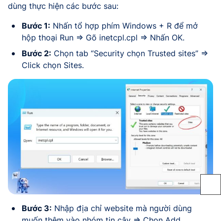
dùng thực hiện các bước sau:
Bước 1:
Nhấn tổ hợp phím Windows + R để mở
hộp thoại Run => Gõ inetcpl.cpl => Nhấn OK.
Bước 2:
Chọn tab “Security chọn Trusted sites” =>
Click chọn Sites.
Bước 3:
Nhập địa chỉ website mà người dùng
muốn thêm vào nhóm tin cậy => Chọn Add.