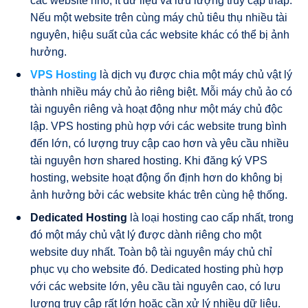
các website nhỏ, ít dữ liệu và lưu lượng truy cập thấp.
Nếu một website trên cùng máy chủ tiêu thụ nhiều tài
nguyên, hiệu suất của các website khác có thể bị ảnh
hưởng.
VPS Hosting
là dịch vụ được chia một máy chủ vật lý
thành nhiều máy chủ ảo riêng biệt. Mỗi máy chủ ảo có
tài nguyên riêng và hoạt động như một máy chủ độc
lập. VPS hosting phù hợp với các website trung bình
đến lớn, có lượng truy cập cao hơn và yêu cầu nhiều
tài nguyên hơn shared hosting. Khi đăng ký VPS
hosting, website hoạt động ổn định hơn do không bị
ảnh hưởng bởi các website khác trên cùng hệ thống.
Dedicated Hosting
là loại hosting cao cấp nhất, trong
đó một máy chủ vật lý được dành riêng cho một
website duy nhất. Toàn bộ tài nguyên máy chủ chỉ
phục vụ cho website đó. Dedicated hosting phù hợp
với các website lớn, yêu cầu tài nguyên cao, có lưu
lượng truy cập rất lớn hoặc cần xử lý nhiều dữ liệu.